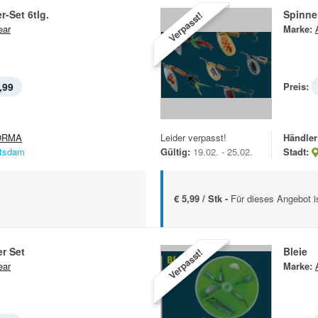
-Set 6tlg.
Spinner
Verpasst!
ear
Marke:
,99
Preis:
ORMA
Leider verpasst!
Händler
tsdam
Gültig:
19.02. - 25.02.
Stadt:
€ 5,99 / Stk -
Für dieses Angebot i
er Set
Bleie
Verpasst!
ear
Marke: