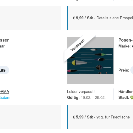
€ 9,99 / Stk -
Details siehe Prospe
sser
Posen-
Verpasst!
ear
Marke:
,99
Preis:
ORMA
Leider verpasst!
Händler
tsdam
Gültig:
19.02. - 25.02.
Stadt:
€ 5,99 / Stk -
9tlg. für Friedfische