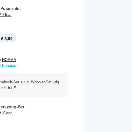
/Posen-Set
AllGear
€ 5,99
:
NORMA
Potsdam
ifisch-Set 16tlg, Wobbler-Set 5tlg.
lg. für F...
erkzeug-Set
AllGear