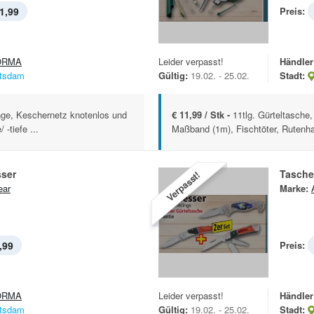
1,99
Preis:
ORMA
Leider verpasst!
Händler
tsdam
Gültig:
19.02. - 25.02.
Stadt:
ge, Keschernetz knotenlos und
€ 11,99 / Stk -
11tlg. Gürteltasche
-tiefe ...
Maßband (1m), Fischtöter, Rutenha
sser
Tasch
Verpasst!
ear
Marke:
,99
Preis:
ORMA
Leider verpasst!
Händler
tsdam
Gültig:
19.02. - 25.02.
Stadt: