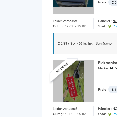
Preis:
€ 5
Leider verpasst!
Händler:
N
Gültig:
19.02. - 25.02.
Stadt:
Po
€ 5,99 / Stk -
66tlg. Inkl. Schläuche
Elektronis
Verpasst!
Marke:
AllG
Preis:
€ 1
Leider verpasst!
Händler:
N
Gültig:
19.02. - 25.02.
Stadt:
Po