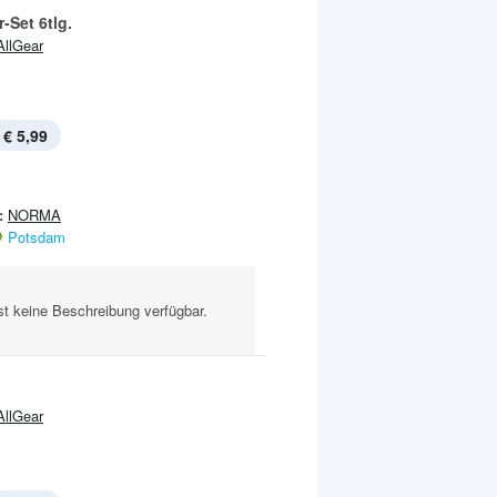
-Set 6tlg.
AllGear
€ 5,99
:
NORMA
Potsdam
st keine Beschreibung verfügbar.
AllGear