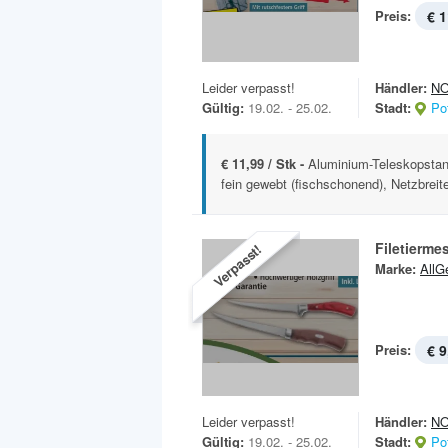
Preis:
€ 1
Leider verpasst!
Händler:
N
Gültig:
19.02. - 25.02.
Stadt:
Po
€ 11,99 / Stk -
Aluminium-Teleskopstan
fein gewebt (fischschonend), Netzbreite/ 
Filetierme
Verpasst!
Marke:
AllG
Preis:
€ 9
Leider verpasst!
Händler:
N
Gültig:
19.02. - 25.02.
Stadt:
Po