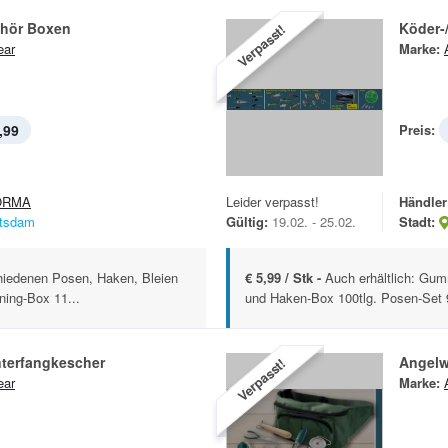
hör Boxen
Köder-
Verpasst!
ear
Marke:
,99
Preis:
ORMA
Leider verpasst!
Händler
tsdam
Gültig:
19.02. - 25.02.
Stadt:
iedenen Posen, Haken, Bleien
€ 5,99 / Stk -
Auch erhältlich: Gumm
ning-Box 11...
und Haken-Box 100tlg. Posen-Set 9t
nterfangkescher
Angelw
Verpasst!
ear
Marke: