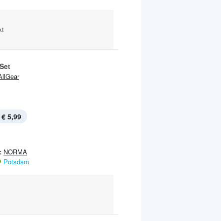
kt
Set
AllGear
€ 5,99
:
NORMA
Potsdam