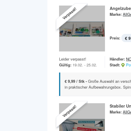
Angelzube
Verpasst!
Marke:
AllG
Preis:
€ 9
Leider verpasst!
Händler:
N
Gültig:
19.02. - 25.02.
Stadt:
Po
€ 9,99 / Stk -
Große Auswahl an versch
in praktischer Aufbewahrungsbox. Spin
Stabiler U
Verpasst!
Marke:
AllG