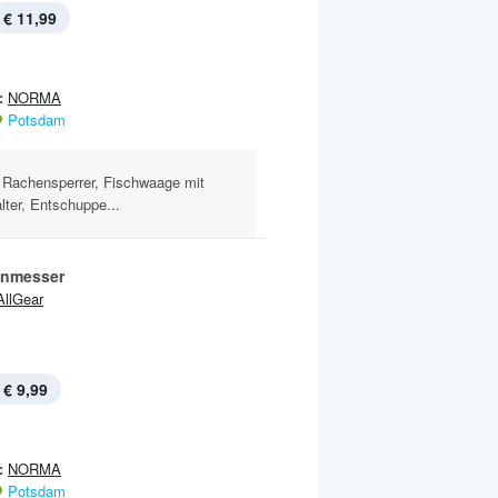
€ 11,99
:
NORMA
Potsdam
, Rachensperrer, Fischwaage mit
lter, Entschuppe...
enmesser
AllGear
€ 9,99
:
NORMA
Potsdam