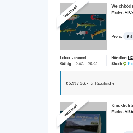
Weichköder
Verpasst!
Marke:
AllG
Preis:
€ 5
Leider verpasst!
Händler:
N
Gültig:
19.02. - 25.02.
Stadt:
Po
€ 5,99 / Stk -
für Raubfische
Knicklicht
Verpasst!
Marke:
AllG