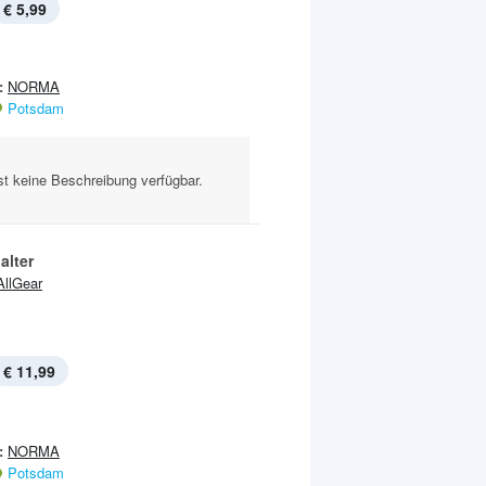
€ 5,99
:
NORMA
Potsdam
st keine Beschreibung verfügbar.
alter
AllGear
€ 11,99
:
NORMA
Potsdam