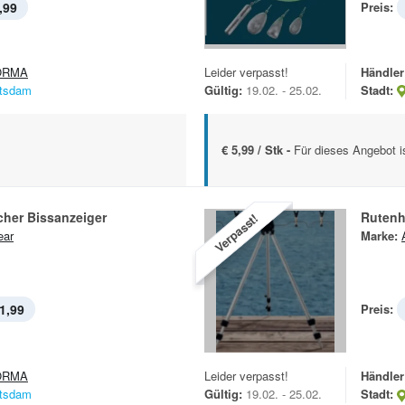
,99
Preis:
ORMA
Leider verpasst!
Händler
tsdam
Gültig:
19.02. - 25.02.
Stadt:
€ 5,99 / Stk -
Für dieses Angebot i
cher Bissanzeiger
Rutenh
Verpasst!
ear
Marke:
1,99
Preis:
ORMA
Leider verpasst!
Händler
tsdam
Gültig:
19.02. - 25.02.
Stadt: