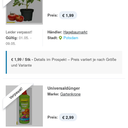
Preis:
€ 1,99
Leider verpasst!
Händler:
Hagebaumarkt
Gültig:
01.05. -
Stadt:
Potsdam
09.05.
€ 1,99 / Stk -
Details im Prospekt – Preis variiert je nach Größe
und Variante
Universaldünger
Verpasst!
Marke:
Gartenkrone
Preis:
€ 2,99