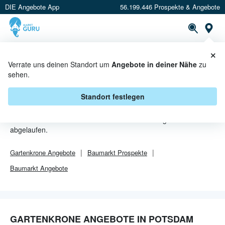
DIE Angebote App
56.199.446 Prospekte & Angebote
Or
×
PROSPEKTE
ANGEBOTE
CASHBACK
Verrate uns deinen Standort um
Angebote in deiner Nähe
zu
sehen.
GARTENKRONE ANGEBOTE IN
POTSDAM
Standort festlegen
Von
Gartenkrone
sind in Potsdam leider alle Angebebote
abgelaufen.
Gartenkrone
Angebote
Baumarkt
Prospekte
Baumarkt
Angebote
GARTENKRONE ANGEBOTE IN POTSDAM