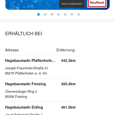
ERHÄLTLICH BEI
Adresse:
Entfernung:
Hagebaumarkt Pfaffenhofen a. d. Ilm
442.3km
Joseph-Fraunhofer-Straße 21
85276
Pfaffenhofen a. d. Ilm
Hagebaumarkt Freising
455.4km
Clemensänger Ring 2
85356
Freising
Hagebaumarkt Erding
461.5km
Josef-Schwankl-Straße 1