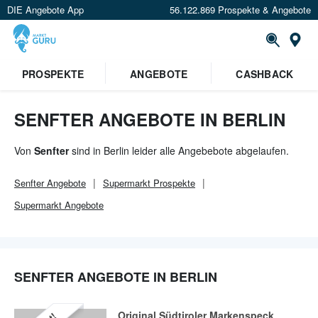
DIE Angebote App
56.122.869 Prospekte & Angebote
Or
×
PROSPEKTE
ANGEBOTE
CASHBACK
Verrate uns deinen Standort um
Angebote in deiner Nähe
zu
sehen.
SENFTER ANGEBOTE IN BERLIN
Standort festlegen
Von
Senfter
sind in Berlin leider alle Angebebote abgelaufen.
Senfter
Angebote
Supermarkt
Prospekte
Supermarkt
Angebote
SENFTER ANGEBOTE IN BERLIN
Original Südtiroler Markenspeck