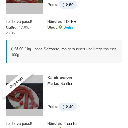
Preis:
€ 2,59
Leider verpasst!
Händler:
EDEKA
Gültig:
17.05. -
Stadt:
Berlin
23.05.
€ 25,90 / kg -
ohne Schwarte, roh geräuchert und luftgetrocknet,
100g
Kaminwurzen
Verpasst!
Marke:
Senfter
Preis:
€ 2,49
Leider verpasst!
Händler:
E center