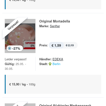
Original Mortadella
Verpasst!
Marke:
Senfter
Preis:
€ 1,59
€ 2,19
-
27
%
Leider verpasst!
Händler:
EDEKA
Gültig:
25.05. -
Stadt:
Berlin
30.05.
€ 15,90 / kg -
100g
Original Südtiroler Markenspeck