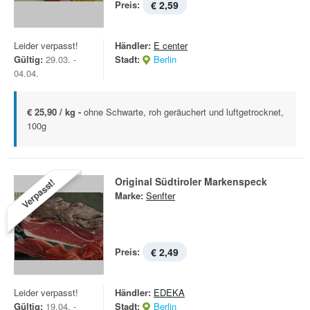
Preis:
€ 2,59
Leider verpasst!
Händler:
E center
Gültig:
29.03. -
Stadt:
Berlin
04.04.
€ 25,90 / kg -
ohne Schwarte, roh geräuchert und luftgetrocknet,
100g
Original Südtiroler Markenspeck
Verpasst!
Marke:
Senfter
Preis:
€ 2,49
Leider verpasst!
Händler:
EDEKA
Gültig:
19.04. -
Stadt:
Berlin