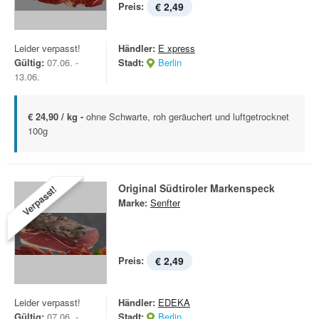
Preis:
€ 2,49
Leider verpasst!
Händler:
E xpress
Gültig:
07.06. -
Stadt:
Berlin
13.06.
€ 24,90 / kg -
ohne Schwarte, roh geräuchert und luftgetrocknet
100g
Original Südtiroler Markenspeck
Verpasst!
Marke:
Senfter
Preis:
€ 2,49
Leider verpasst!
Händler:
EDEKA
Gültig:
07.06. -
Stadt:
Berlin