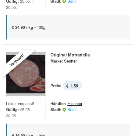
Gültig:
25.05. -
Stadt:
Berlin
30.05.
€ 24,90 / kg -
100g
Original Mortadella
Verpasst!
Marke:
Senfter
Preis:
€ 1,59
Leider verpasst!
Händler:
E center
Gültig:
25.05. -
Stadt:
Berlin
30.05.
€ 15,90 / kg -
100g