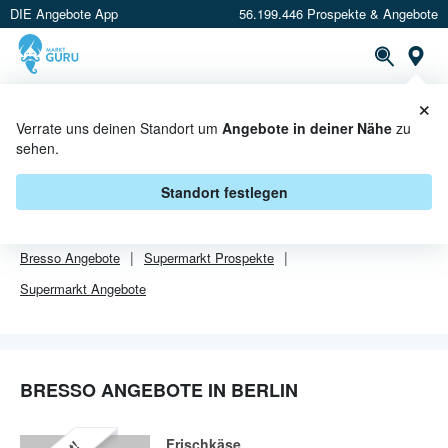
DIE Angebote App
56.199.446 Prospekte & Angebote
Or
×
PROSPEKTE
ANGEBOTE
CASHBACK
Verrate uns deinen Standort um
Angebote in deiner Nähe
zu
sehen.
BRESSO ANGEBOTE IN BERLIN
Standort festlegen
Von
Bresso
sind in Berlin leider alle Angebebote abgelaufen.
Bresso
Angebote
Supermarkt
Prospekte
Supermarkt
Angebote
BRESSO ANGEBOTE IN BERLIN
Frischkäse