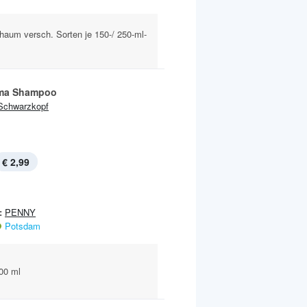
haum versch. Sorten je 150-/ 250-ml-
ma Shampoo
Schwarzkopf
€ 2,99
:
PENNY
Potsdam
400 ml