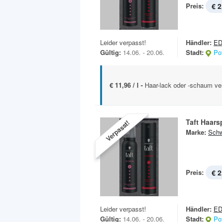
Preis:
€ 2
Leider verpasst!
Händler:
E
Gültig:
14.06. - 20.06.
Stadt:
Po
€ 11,96 / l -
Haar-lack oder -schaum ve
Taft Haars
Verpasst!
Marke:
Schw
Preis:
€ 2
Leider verpasst!
Händler:
E
Gültig:
14.06. - 20.06.
Stadt:
Po