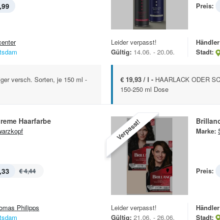
,99
Preis:
center
Leider verpasst!
Händler
tsdam
Gültig:
14.06. - 20.06.
Stadt:
er versch. Sorten, je 150 ml -
€ 19,93 / l -
HAARLACK ODER SCH
150-250 ml Dose
reme Haarfarbe
Brillan
Verpasst!
arzkopf
Marke:
,33
Preis:
€ 4,44
omas Philipps
Leider verpasst!
Händler
tsdam
Gültig:
21.06. - 26.06.
Stadt: