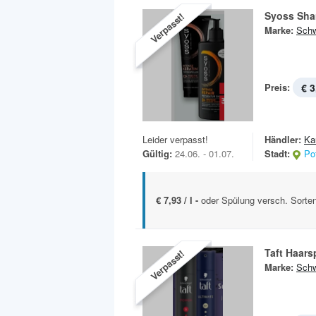
Syoss Sh
Verpasst!
Marke:
Schw
Preis:
€ 3
Leider verpasst!
Händler:
Ka
Gültig:
24.06. - 01.07.
Stadt:
Po
€ 7,93 / l -
oder Spülung versch. Sorten
Taft Haars
Verpasst!
Marke:
Schw