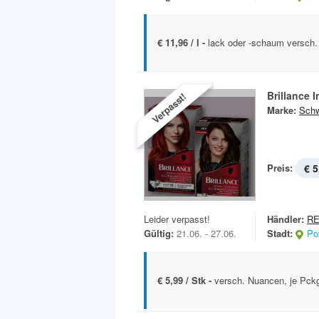
€ 11,96 / l -
lack oder -schaum versch.
Brillance 
Verpasst!
Marke:
Schw
Preis:
€ 5
Leider verpasst!
Händler:
R
Gültig:
21.06. - 27.06.
Stadt:
Po
€ 5,99 / Stk -
versch. Nuancen, je Pck