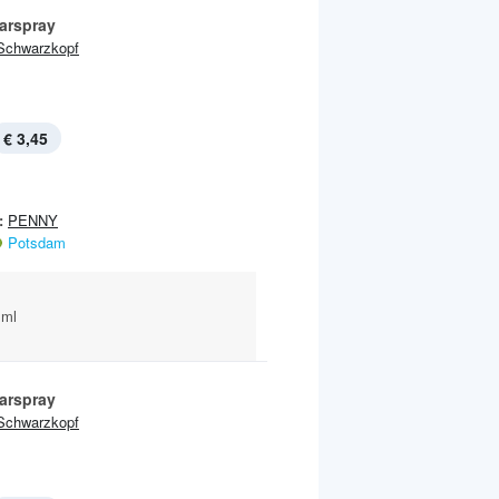
aarspray
Schwarzkopf
€ 3,45
:
PENNY
Potsdam
 ml
aarspray
Schwarzkopf