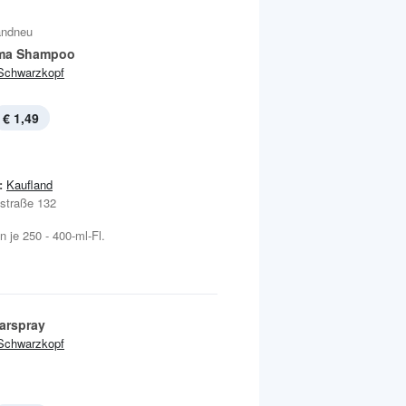
andneu
ma Shampoo
Schwarzkopf
€ 1,49
:
Kaufland
nstraße 132
 je 250 - 400-ml-Fl.
aarspray
Schwarzkopf