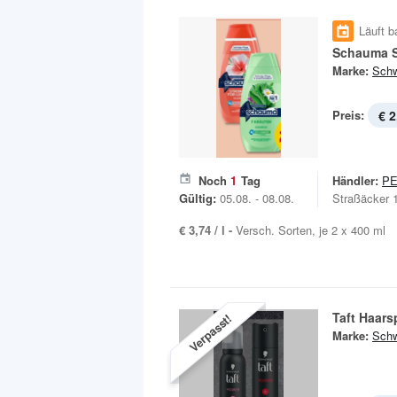
Läuft b
Schauma 
Marke:
Schw
Preis:
€ 2
Noch
1
Tag
Händler:
P
Gültig:
05.08. - 08.08.
Straßäcker 
€ 3,74 / l -
Versch. Sorten, je 2 x 400 ml
Taft Haars
Verpasst!
Marke:
Schw