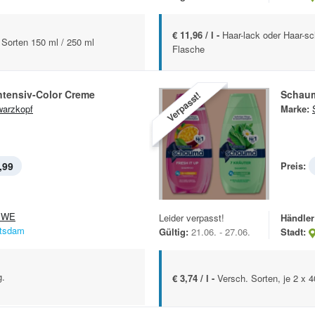
€ 11,96 / l -
Haar-lack oder Haar-sc
 Sorten 150 ml / 250 ml
Flasche
Intensiv-Color Creme
Schau
Verpasst!
arzkopf
Marke:
,99
Preis:
EWE
Leider verpasst!
Händler
tsdam
Gültig:
21.06. - 27.06.
Stadt:
g.
€ 3,74 / l -
Versch. Sorten, je 2 x 