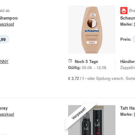
ald ab
Br
Shampoo
Schau
arzkopf
Marke:
,99
Preis:
ENNY
Noch
5
Tage
Händler
1
Gültig:
05.08. - 12.08.
Zeppeli
€ 3,72 / l -
oder Spülung versch. Sorten
pray
Taft H
Verpasst!
arzkopf
Marke: