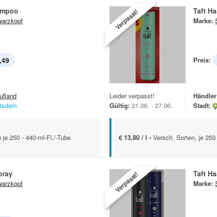
ampoo
Taft H
Verpasst!
arzkopf
Marke:
,49
Preis:
ufland
Leider verpasst!
Händler
tsdam
Gültig:
21.06. - 27.06.
Stadt:
 je 250 - 440-ml-Fl./-Tube
€ 13,80 / l -
Versch. Sorten, je 250
pray
Taft H
Verpasst!
arzkopf
Marke: