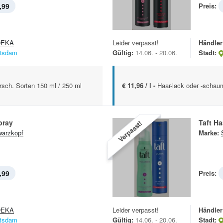
,99
Preis:
DEKA
Leider verpasst!
Händler
tsdam
Gültig:
14.06. - 20.06.
Stadt:
rsch. Sorten 150 ml / 250 ml
€ 11,96 / l -
Haar-lack oder -schau
pray
Taft H
Verpasst!
arzkopf
Marke:
,99
Preis:
DEKA
Leider verpasst!
Händler
tsdam
Gültig:
14.06. - 20.06.
Stadt: