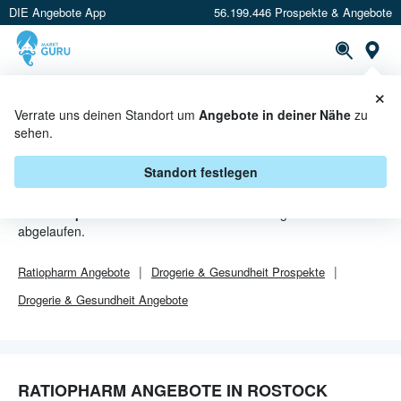
DIE Angebote App
56.199.446 Prospekte & Angebote
Or
×
PROSPEKTE
ANGEBOTE
CASHBACK
Verrate uns deinen Standort um
Angebote in deiner Nähe
zu
sehen.
RATIOPHARM ANGEBOTE IN
ROSTOCK
Standort festlegen
Von
Ratiopharm
sind in Rostock leider alle Angebebote
abgelaufen.
Ratiopharm
Angebote
Drogerie & Gesundheit
Prospekte
Drogerie & Gesundheit
Angebote
RATIOPHARM ANGEBOTE IN ROSTOCK