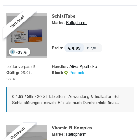
SchlafTabs
Verpasst!
Marke:
Ratiopharm
Preis:
€ 4,99
€ 7,50
-
33
%
Leider verpasst!
Händler:
Aliva-Apotheke
Gültig:
05.01. -
Stadt:
Rostock
28.02.
€ 4,99 / Stk -
20 St Tabletten - Anwendung & Indikation Bei
Schlafstörungen, sowohl Ein- als auch Durchschlafstörun...
Vitamin B-Komplex
Verpasst!
Marke:
Ratiopharm