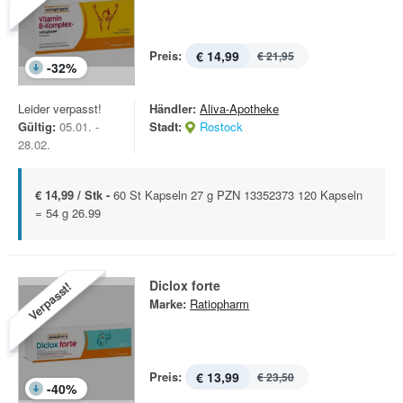
Preis:
€ 14,99
€ 21,95
-
32
%
Leider verpasst!
Händler:
Aliva-Apotheke
Gültig:
05.01. -
Stadt:
Rostock
28.02.
€ 14,99 / Stk -
60 St Kapseln 27 g PZN 13352373 120 Kapseln
= 54 g 26.99
Diclox forte
Verpasst!
Marke:
Ratiopharm
Preis:
€ 13,99
€ 23,50
-
40
%