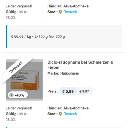
Leider verpasst!
Händler:
Aliva-Apotheke
Gültig:
05.01. -
Stadt:
Rostock
28.02.
€ 66,63 / kg -
2x150 g Gel 300 g
Diclo-ratiopharm bei Schmerzen u.
Verpasst!
Fieber
Marke:
Ratiopharm
Preis:
€ 5,99
€ 9,97
-
40
%
Leider verpasst!
Händler:
Aliva-Apotheke
Gültig:
05.01. -
Stadt:
Rostock
28.02.