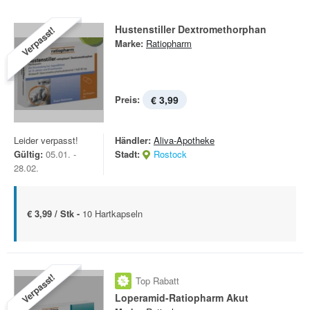
Hustenstiller Dextromethorphan
Verpasst!
Marke:
Ratiopharm
Preis:
€ 3,99
Leider verpasst!
Händler:
Aliva-Apotheke
Gültig:
05.01. -
Stadt:
Rostock
28.02.
€ 3,99 / Stk -
10 Hartkapseln
Verpasst!
Top Rabatt
Loperamid-Ratiopharm Akut