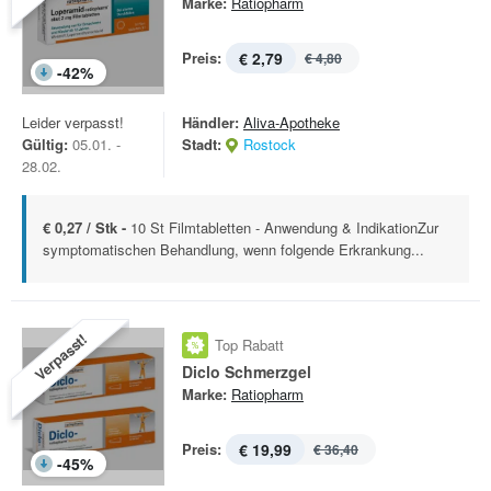
Marke:
Ratiopharm
Preis:
€ 2,79
€ 4,80
-
42
%
Leider verpasst!
Händler:
Aliva-Apotheke
Gültig:
05.01. -
Stadt:
Rostock
28.02.
€ 0,27 / Stk -
10 St Filmtabletten - Anwendung & IndikationZur
symptomatischen Behandlung, wenn folgende Erkrankung...
Verpasst!
Top Rabatt
Diclo Schmerzgel
Marke:
Ratiopharm
Preis:
€ 19,99
€ 36,40
-
45
%