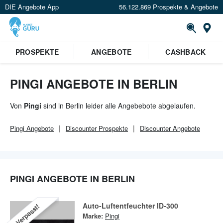
DIE Angebote App
56.122.869 Prospekte & Angebote
Or
×
PROSPEKTE
ANGEBOTE
CASHBACK
Verrate uns deinen Standort um
Angebote in deiner Nähe
zu
sehen.
PINGI ANGEBOTE IN BERLIN
Standort festlegen
Von
Pingi
sind in Berlin leider alle Angebebote abgelaufen.
Pingi
Angebote
Discounter
Prospekte
Discounter
Angebote
PINGI ANGEBOTE IN BERLIN
Auto-Luftentfeuchter ID-300
Verpasst!
Marke:
Pingi