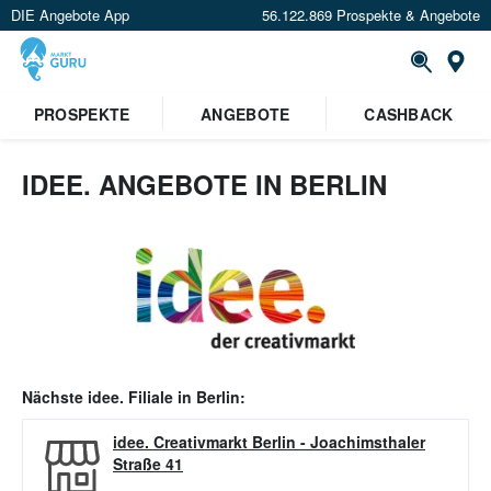
DIE Angebote App
56.122.869 Prospekte & Angebote
Or
PROSPEKTE
ANGEBOTE
CASHBACK
IDEE. ANGEBOTE IN BERLIN
Nächste
idee.
Filiale in
Berlin
:
idee. Creativmarkt Berlin
-
Joachimsthaler
Straße 41