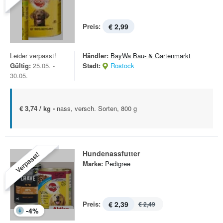
Preis:
€ 2,99
Leider verpasst!
Händler:
BayWa Bau- & Gartenmarkt
Gültig:
25.05. -
Stadt:
Rostock
30.05.
€ 3,74 / kg -
nass, versch. Sorten, 800 g
Hundenassfutter
Verpasst!
Marke:
Pedigree
Preis:
€ 2,39
€ 2,49
-
4
%