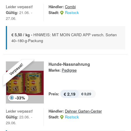
Leider verpasst!
Händler:
Combi
Gültig:
21.06. -
Stadt:
Rostock
27.06.
€ 5,50 / kg -
HINWEIS: MIT MOIN CARD APP versch. Sorten
40–180-g-Packung
Hunde-Nassnahrung
Verpasst!
Marke:
Pedigree
Preis:
€ 2,19
€ 3,29
-
33
%
Leider verpasst!
Händler:
Dehner Garten-Center
Gültig:
23.06. -
Stadt:
Rostock
29.06.