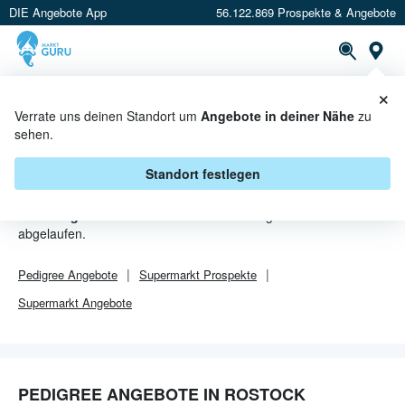
DIE Angebote App
56.122.869 Prospekte & Angebote
Or
×
PROSPEKTE
ANGEBOTE
CASHBACK
Verrate uns deinen Standort um
Angebote in deiner Nähe
zu
sehen.
PEDIGREE ANGEBOTE IN
ROSTOCK
Standort festlegen
Von
Pedigree
sind in Rostock leider alle Angebebote
abgelaufen.
Pedigree
Angebote
Supermarkt
Prospekte
Supermarkt
Angebote
PEDIGREE ANGEBOTE IN ROSTOCK