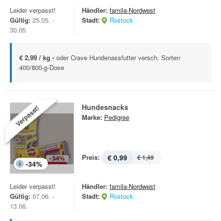
Leider verpasst!
Händler:
famila-Nordwest
Gültig:
25.05. -
Stadt:
Rostock
30.05.
€ 2,99 / kg -
oder Crave Hundenassfutter versch. Sorten
400/800-g-Dose
Hundesnacks
Verpasst!
Marke:
Pedigree
Preis:
€ 0,99
€ 1,49
-
34
%
Leider verpasst!
Händler:
famila-Nordwest
Gültig:
07.06. -
Stadt:
Rostock
13.06.