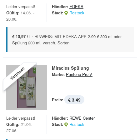
Leider verpasst!
Händler:
EDEKA
Gültig:
14.06. -
Stadt:
Rostock
20.06.
€ 10,97 / l -
HINWEIS: MIT EDEKA APP 2.99 € 300 ml oder
Spülung 200 ml, versch. Sorten
Miracles Spülung
Verpasst!
Marke:
Pantene Pro-V
Preis:
€ 3,49
Leider verpasst!
Händler:
REWE Center
Gültig:
21.06. -
Stadt:
Rostock
27.06.