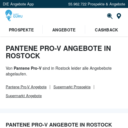
DIE Angebote App
55.962.722 Prospekte & Angebote
Or
×
PROSPEKTE
ANGEBOTE
CASHBACK
Verrate uns deinen Standort um
Angebote in deiner Nähe
zu
sehen.
PANTENE PRO-V ANGEBOTE IN
ROSTOCK
Standort festlegen
Von
Pantene Pro-V
sind in Rostock leider alle Angebebote
abgelaufen.
Pantene Pro-V
Angebote
Supermarkt
Prospekte
Supermarkt
Angebote
PANTENE PRO-V ANGEBOTE IN ROSTOCK