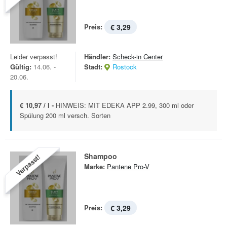
Preis:
€ 3,29
Leider verpasst!
Händler:
Scheck-in Center
Gültig:
14.06. -
Stadt:
Rostock
20.06.
€ 10,97 / l -
HINWEIS: MIT EDEKA APP 2.99, 300 ml oder
Spülung 200 ml versch. Sorten
Shampoo
Verpasst!
Marke:
Pantene Pro-V
Preis:
€ 3,29