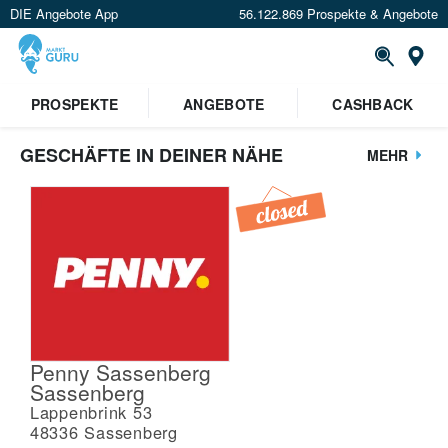
DIE Angebote App
56.122.869 Prospekte & Angebote
St
PROSPEKTE
ANGEBOTE
CASHBACK
GESCHÄFTE IN DEINER NÄHE
MEHR
Penny Sassenberg
Sassenberg
Lappenbrink 53
48336
Sassenberg