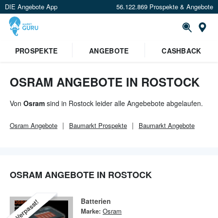
DIE Angebote App
56.122.869 Prospekte & Angebote
Or
×
PROSPEKTE
ANGEBOTE
CASHBACK
Verrate uns deinen Standort um
Angebote in deiner Nähe
zu
sehen.
OSRAM ANGEBOTE IN ROSTOCK
Standort festlegen
Von
Osram
sind in Rostock leider alle Angebebote abgelaufen.
Osram
Angebote
Baumarkt
Prospekte
Baumarkt
Angebote
OSRAM ANGEBOTE IN ROSTOCK
Batterien
Verpasst!
Marke:
Osram