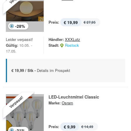
Preis:
€ 19,99
€ 27,95
-
28
%
Leider verpasst!
Händler:
XXXLutz
Gültig:
10.05. -
Stadt:
Rostock
17.05.
€ 19,99 / Stk -
Details im Prospekt
LED-Leuchtmittel Classic
Verpasst!
Marke:
Osram
Preis:
€ 9,99
€ 14,49
-
31
%