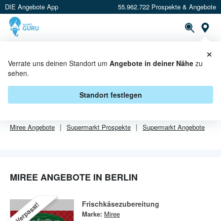
DIE Angebote App
55.962.722 Prospekte & Angebote
Or
×
PROSPEKTE
ANGEBOTE
CASHBACK
Verrate uns deinen Standort um
Angebote in deiner Nähe
zu
sehen.
MIREE ANGEBOTE IN BERLIN
Standort festlegen
Von
Miree
sind in Berlin leider alle Angebebote abgelaufen.
Miree
Angebote
Supermarkt
Prospekte
Supermarkt
Angebote
MIREE ANGEBOTE IN BERLIN
Frischkäsezubereitung
Verpasst!
Marke:
Miree