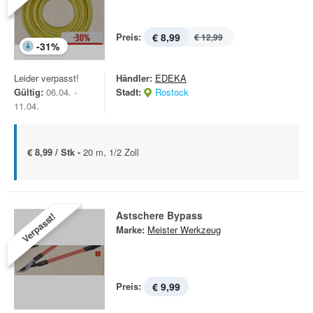
Preis:
€ 8,99
€ 12,99
-
31
%
Leider verpasst!
Händler:
EDEKA
Gültig:
06.04. -
Stadt:
Rostock
11.04.
€ 8,99 / Stk -
20 m, 1/2 Zoll
Astschere Bypass
Verpasst!
Marke:
Meister Werkzeug
Preis:
€ 9,99