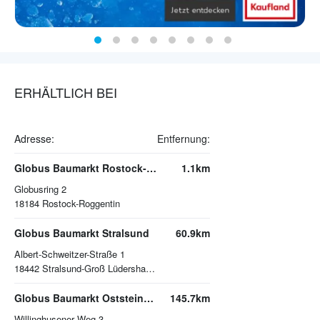
ERHÄLTLICH BEI
Adresse:
Entfernung:
Globus Baumarkt Rostock-Roggentin
1.1km
Globusring 2
18184
Rostock-Roggentin
Globus Baumarkt Stralsund
60.9km
Albert-Schweitzer-Straße 1
18442
Stralsund-Groß Lüdershagen
Globus Baumarkt Oststeinbek
145.7km
Willinghusener Weg 3