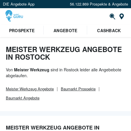
DIE Angebote App
56.122.869 Prospekte & Angebote
Or
×
PROSPEKTE
ANGEBOTE
CASHBACK
Verrate uns deinen Standort um
Angebote in deiner Nähe
zu
sehen.
MEISTER WERKZEUG ANGEBOTE
IN ROSTOCK
Standort festlegen
Von
Meister Werkzeug
sind in Rostock leider alle Angebebote
abgelaufen.
Meister Werkzeug
Angebote
Baumarkt
Prospekte
Baumarkt
Angebote
MEISTER WERKZEUG ANGEBOTE IN