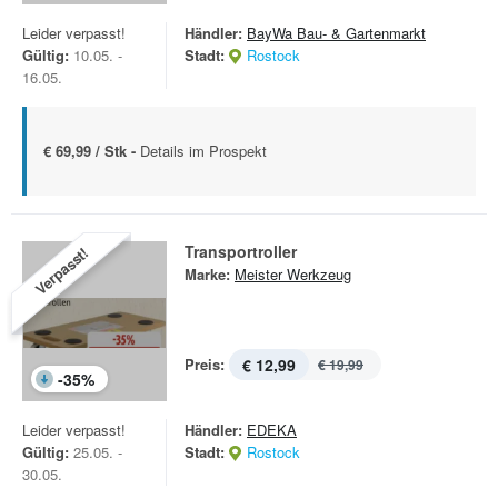
Leider verpasst!
Händler:
BayWa Bau- & Gartenmarkt
Gültig:
10.05. -
Stadt:
Rostock
16.05.
€ 69,99 / Stk -
Details im Prospekt
Transportroller
Verpasst!
Marke:
Meister Werkzeug
Preis:
€ 12,99
€ 19,99
-
35
%
Leider verpasst!
Händler:
EDEKA
Gültig:
25.05. -
Stadt:
Rostock
30.05.