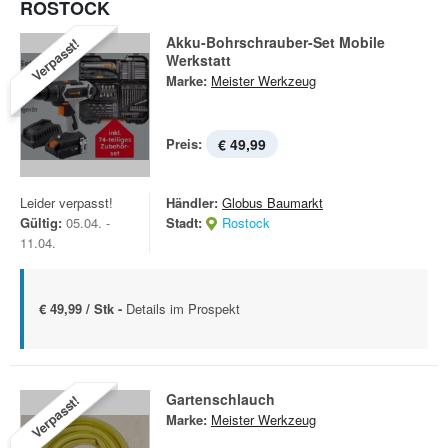
ROSTOCK
Akku-Bohrschrauber-Set Mobile
Verpasst!
Werkstatt
Marke:
Meister Werkzeug
Preis:
€ 49,99
Leider verpasst!
Händler:
Globus Baumarkt
Gültig:
05.04. -
Stadt:
Rostock
11.04.
€ 49,99 / Stk -
Details im Prospekt
Gartenschlauch
Verpasst!
Marke:
Meister Werkzeug