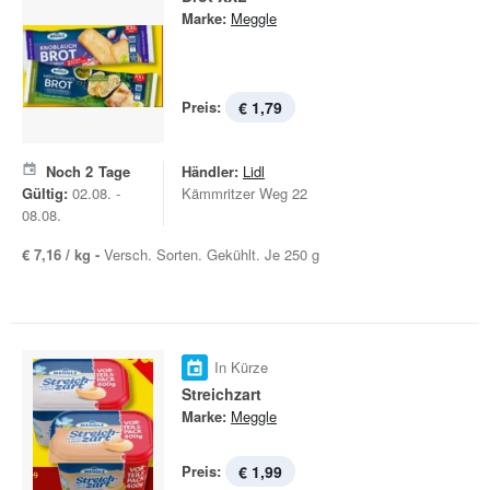
Marke:
Meggle
Preis:
€ 1,79
Noch
2
Tage
Händler:
Lidl
Gültig:
02.08. -
Kämmritzer Weg 22
08.08.
€ 7,16 / kg -
Versch. Sorten. Gekühlt. Je 250 g
In Kürze
Streichzart
Marke:
Meggle
Preis:
€ 1,99