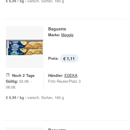
€ 6,94 / kg -
versch. Sorten, 160 g
Baguette
Marke:
Meggle
Preis:
€ 1,11
Noch
2
Tage
Händler:
EDEKA
Gültig:
02.08. -
Fritz-Reuter-Platz 3
08.08.
€ 6,94 / kg -
versch. Sorten, 160 g