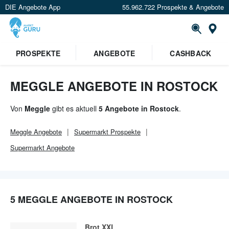
DIE Angebote App
55.962.722 Prospekte & Angebote
Or
×
PROSPEKTE
ANGEBOTE
CASHBACK
Verrate uns deinen Standort um
Angebote in deiner Nähe
zu
sehen.
MEGGLE ANGEBOTE IN ROSTOCK
Standort festlegen
Von
Meggle
gibt es aktuell
5 Angebote in Rostock
.
Meggle
Angebote
Supermarkt
Prospekte
Supermarkt
Angebote
5 MEGGLE ANGEBOTE IN ROSTOCK
Brot XXL