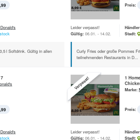
,99
Preis:
Donald's
Leider verpasst!
Händler
stock
Gültig:
06.01. - 14.02.
Stadt:
5 l Softdrink. Gültig in allen
Curly Fries oder große Pommes Frite
teilnehmenden Restaurants in D...
17
1 Home
Verpasst!
Chicke
nald's
Marke:
,99
Preis:
Donald's
Leider verpasst!
Händler
stock
Gültig:
06.01. - 14.02.
Stadt: