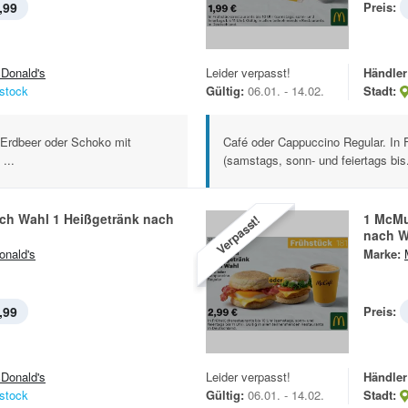
,99
Preis:
Donald's
Leider verpasst!
Händler
stock
Gültig:
06.01. - 14.02.
Stadt:
 Erdbeer oder Schoko mit
Café oder Cappuccino Regular. In 
...
(samstags, sonn- und feiertags bis.
ach Wahl 1 Heißgetränk nach
1 McMu
Verpasst!
nach W
nald's
Marke:
,99
Preis:
Donald's
Leider verpasst!
Händler
stock
Gültig:
06.01. - 14.02.
Stadt: