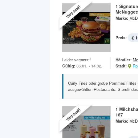
1 Signatu
Verpasst!
McNugget
Marke:
McDo
Preis:
€ 1
Leider verpasst!
Händler:
Mc
Gültig:
06.01. - 14.02.
Stadt:
Ro
Curly Fries oder große Pommes Frites 0
ausgewählten Restaurants. Storefinder:
1 Milchsha
Verpasst!
187
Marke:
McDo