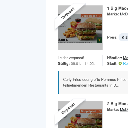
1 Big Mac
Verpasst!
Marke:
McDo
Preis:
€ 8
Leider verpasst!
Händler:
Mc
Gültig:
06.01. - 14.02.
Stadt:
Ro
Curly Fries oder große Pommes Frites 0,
teilnehmenden Restaurants in D...
2 Big Mac
Verpasst!
Marke:
McDo