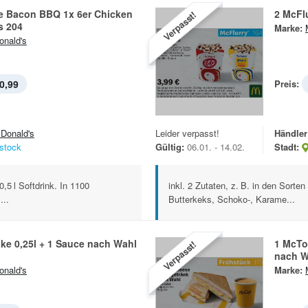
re Bacon BBQ 1x 6er Chicken
2 McFl
Verpasst!
s 204
Marke:
nald's
0,99
Preis:
Donald's
Leider verpasst!
Händler
stock
Gültig:
06.01. - 14.02.
Stadt:
,5 l Softdrink. In 1100
inkl. 2 Zutaten, z. B. in den Sorte
...
Butterkeks, Schoko-, Karame...
ke 0,25l + 1 Sauce nach Wahl
1 McTo
Verpasst!
nach W
nald's
Marke: