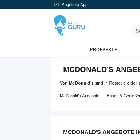
DIE Angebote App
PROSPEKTE
MCDONALD'S ANGE
Von
McDonald's
sind in Rostock leider
McDonald's
Angebote
Essen & Genieße
MCDONALD'S ANGEBOTE I