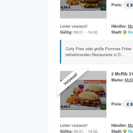
Preis:
€ 8
Leider verpasst!
Händler:
Mc
Gültig:
06.01. - 14.02.
Stadt:
Ro
Curly Fries oder große Pommes Frites 0,
teilnehmenden Restaurants in D...
2 McRib 3
Verpasst!
Marke:
McDo
Preis:
€ 8
Leider verpasst!
Händler:
Mc
Gültig:
06.01. - 14.02.
Stadt:
Ro