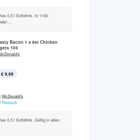
es 0,5 l Softdrink. In 1100
der:...
Tasty Bacon 1 x 6er Chicken
ets 104
McDonald's
€ 9,99
:
McDonald's
Rostock
s 0,5 l Softdrink. Gültig in allen