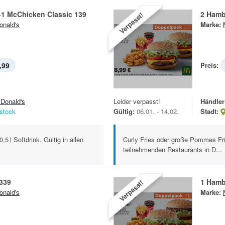
+1 McChicken Classic 139
2 Hamb
Verpasst!
nald's
Marke:
,99
Preis:
Donald's
Leider verpasst!
Händler
stock
Gültig:
06.01. - 14.02.
Stadt:
5 l Softdrink. Gültig in allen
Curly Fries oder große Pommes Frite
teilnehmenden Restaurants in D...
 339
1 Hamb
Verpasst!
nald's
Marke: