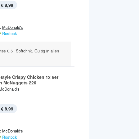
€ 8,99
:
McDonald's
Rostock
s 0,5 l Softdrink. Gültig in allen
style Crispy Chicken 1x 6er
n McNuggets 226
McDonald's
€ 8,99
:
McDonald's
Rostock