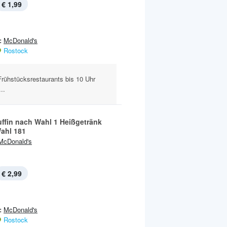
€ 1,99
:
McDonald's
Rostock
Frühstücksrestaurants bis 10 Uhr
..
ffin nach Wahl 1 Heißgetränk
ahl 181
McDonald's
€ 2,99
:
McDonald's
Rostock