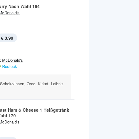
urry Nach Wahl 164
McDonald's
€ 3,99
:
McDonald's
Rostock
n Schokolinsen, Oreo, Kitkat, Leibniz
ast Ham & Cheese 1 Heißgetränk
ahl 179
McDonald's