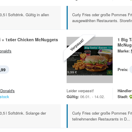
5 l Softdrink. Gültig in allen
Curly Fries oder große Pommes Frit
ausgewählten Restaurants. Storefin
i + 1x6er Chicken McNuggets
1 Big 
Verpasst!
McNugg
nald's
Marke:
,99
Preis:
Donald's
Leider verpasst!
Händler
stock
Gültig:
06.01. - 14.02.
Stadt:
,5 l Softdrink. Solange der
Curly Fries oder große Pommes Frite
teilnehmenden Restaurants in D...