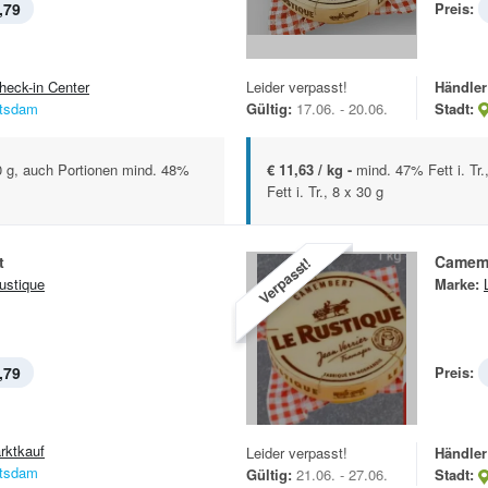
,79
Preis:
heck-in Center
Leider verpasst!
Händler
tsdam
Gültig:
17.06. - 20.06.
Stadt:
50 g, auch Portionen mind. 48%
€ 11,63 / kg -
mind. 47% Fett i. Tr
Fett i. Tr., 8 x 30 g
t
Camem
Verpasst!
ustique
Marke:
,79
Preis:
rktkauf
Leider verpasst!
Händler
tsdam
Gültig:
21.06. - 27.06.
Stadt: