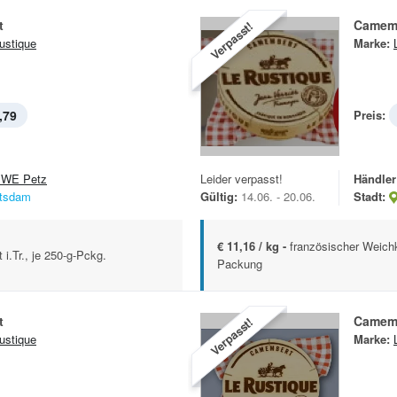
t
Camem
Verpasst!
ustique
Marke:
,79
Preis:
WE Petz
Leider verpasst!
Händler
tsdam
Gültig:
14.06. - 20.06.
Stadt:
€ 11,16 / kg -
französischer Weichk
i.Tr., je 250-g-Pckg.
Packung
t
Camem
Verpasst!
ustique
Marke: