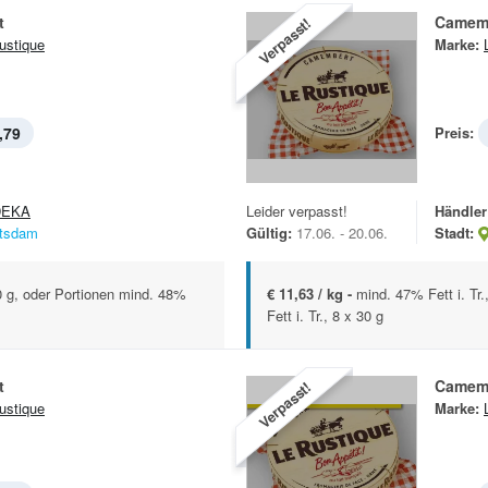
t
Camem
Verpasst!
ustique
Marke:
,79
Preis:
DEKA
Leider verpasst!
Händler
tsdam
Gültig:
17.06. - 20.06.
Stadt:
40 g, oder Portionen mind. 48%
€ 11,63 / kg -
mind. 47% Fett i. Tr
Fett i. Tr., 8 x 30 g
t
Camem
Verpasst!
ustique
Marke: