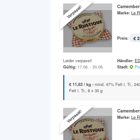
Camember
Verpasst!
Marke:
Le R
Preis:
€ 2
Leider verpasst!
Händler:
E
Gültig:
17.06. - 20.06.
Stadt:
Po
€ 11,63 / kg -
mind. 47% Fett i. Tr., 2
Fett i. Tr., 8 x 30 g
Camember
Verpasst!
Marke:
Le R