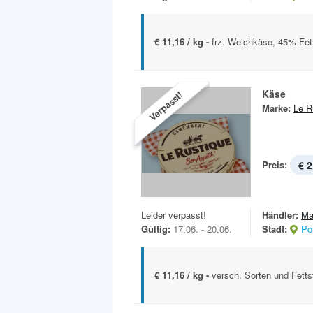
€ 11,16 / kg -
frz. Weichkäse, 45% Fett 
Käse
Verpasst!
Marke:
Le R
Preis:
€ 2
Leider verpasst!
Händler:
Ma
Gültig:
17.06. - 20.06.
Stadt:
Po
€ 11,16 / kg -
versch. Sorten und Fett