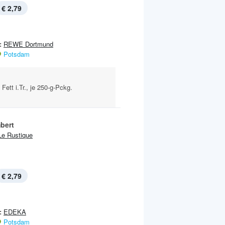
€ 2,79
:
REWE Dortmund
Potsdam
ett i.Tr., je 250-g-Pckg.
bert
Le Rustique
€ 2,79
:
EDEKA
Potsdam