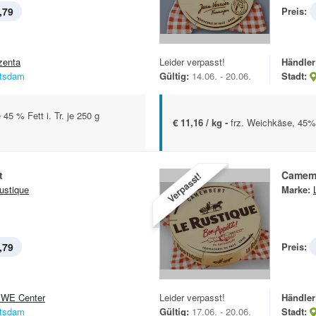
,79
Preis:
zenta
Leider verpasst!
Händler
tsdam
Gültig:
14.06. - 20.06.
Stadt:
45 % Fett i. Tr. je 250 g
€ 11,16 / kg -
frz. Weichkäse, 45% F
t
Camem
Verpasst!
ustique
Marke:
,79
Preis:
WE Center
Leider verpasst!
Händler
tsdam
Gültig:
17.06. - 20.06.
Stadt: