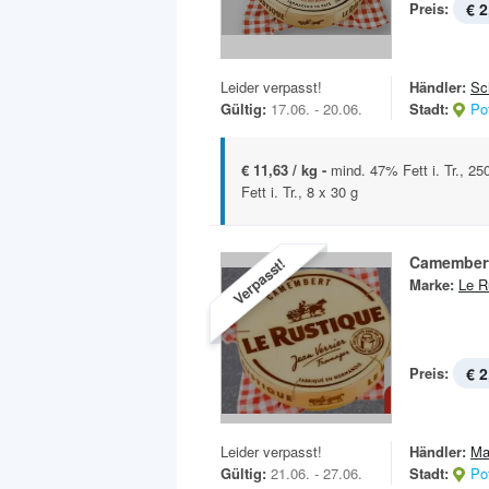
Preis:
€ 2
Leider verpasst!
Händler:
Sc
Gültig:
17.06. - 20.06.
Stadt:
Po
€ 11,63 / kg -
mind. 47% Fett i. Tr., 2
Fett i. Tr., 8 x 30 g
Camember
Verpasst!
Marke:
Le R
Preis:
€ 2
Leider verpasst!
Händler:
Ma
Gültig:
21.06. - 27.06.
Stadt:
Po