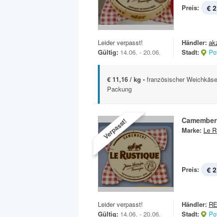
Preis:
€ 2
Leider verpasst!
Händler:
ak
Gültig:
14.06. - 20.06.
Stadt:
Po
€ 11,16 / kg -
französischer Weichkäse 
Packung
Camember
Verpasst!
Marke:
Le R
Preis:
€ 2
Leider verpasst!
Händler:
RE
Gültig:
14.06. - 20.06.
Stadt:
Po