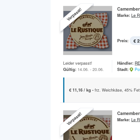
Camember
Verpasst!
Marke:
Le R
Preis:
€ 2
Leider verpasst!
Händler:
RE
Gültig:
14.06. - 20.06.
Stadt:
Po
€ 11,16 / kg -
frz. Weichkäse, 45% Fett 
Camember
Verpasst!
Marke:
Le R