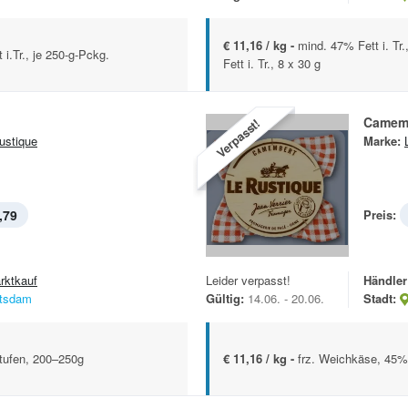
€ 11,16 / kg -
mind. 47% Fett i. Tr
i.Tr., je 250-g-Pckg.
Fett i. Tr., 8 x 30 g
Camem
Verpasst!
ustique
Marke:
,79
Preis:
rktkauf
Leider verpasst!
Händler
tsdam
Gültig:
14.06. - 20.06.
Stadt:
stufen, 200–250g
€ 11,16 / kg -
frz. Weichkäse, 45% F