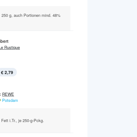
., 250 g, auch Portionen mind. 48%
bert
Le Rustique
€ 2,79
:
REWE
Potsdam
ett i.Tr., je 250-g-Pckg.