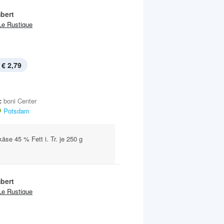
bert
Le Rustique
€ 2,79
:
boni Center
Potsdam
äse 45 % Fett i. Tr. je 250 g
bert
Le Rustique