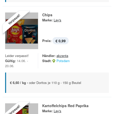
Chips
Verpasst!
Marke:
Lay's
Preis:
€ 0,99
Leider verpasst!
Händler:
akzenta
Gültig:
14.06. -
Stadt:
Potsdam
20.06.
€ 6,60 / kg -
oder Doritos je 110 g - 150 g Beutel
Kartoffelchips Red Paprika
Verpasst!
Marke:
Lay's