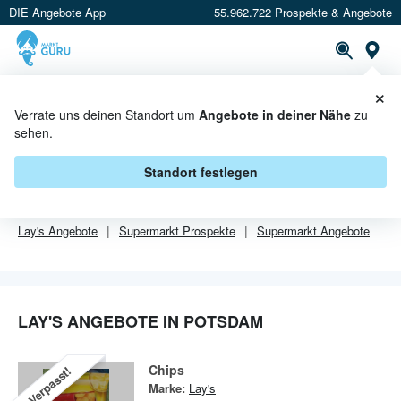
DIE Angebote App
55.962.722 Prospekte & Angebote
Or
×
PROSPEKTE
ANGEBOTE
CASHBACK
Verrate uns deinen Standort um
Angebote in deiner Nähe
zu
sehen.
LAY'S ANGEBOTE IN POTSDAM
Standort festlegen
Von
Lay's
sind in Potsdam leider alle Angebebote abgelaufen.
Lay's
Angebote
Supermarkt
Prospekte
Supermarkt
Angebote
LAY'S ANGEBOTE IN POTSDAM
Chips
Verpasst!
Marke:
Lay's