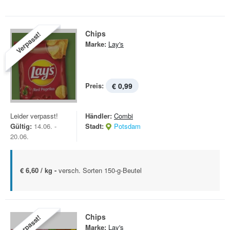
Chips
Verpasst!
Marke:
Lay's
Preis:
€ 0,99
Leider verpasst!
Händler:
Combi
Gültig:
14.06. -
Stadt:
Potsdam
20.06.
€ 6,60 / kg -
versch. Sorten 150-g-Beutel
Chips
Verpasst!
Marke:
Lay's