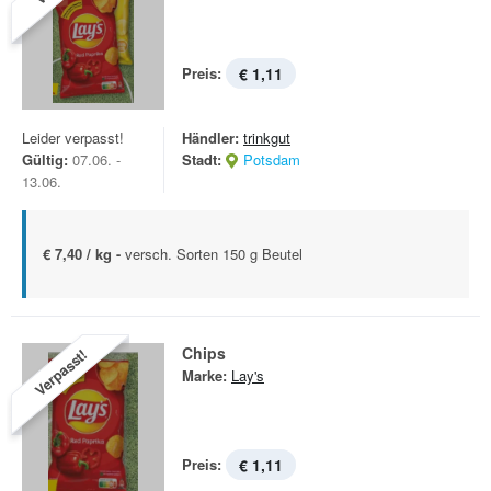
Preis:
€ 1,11
Leider verpasst!
Händler:
trinkgut
Gültig:
07.06. -
Stadt:
Potsdam
13.06.
€ 7,40 / kg -
versch. Sorten 150 g Beutel
Chips
Verpasst!
Marke:
Lay's
Preis:
€ 1,11