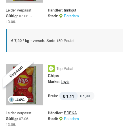
Leider verpasst!
Händler:
trinkgut
Gültig:
07.06. -
Stadt:
Potsdam
13.06.
€ 7,40 / kg -
versch. Sorte 150 Reutel
Verpasst!
Top Rabatt
Chips
Marke:
Lay's
Preis:
€ 1,11
€ 1,99
-
44
%
Leider verpasst!
Händler:
EDEKA
Gültig:
07.06. -
Stadt:
Potsdam
13.06.