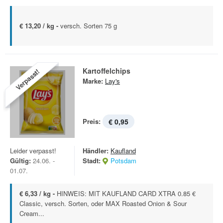
€ 13,20 / kg -
versch. Sorten 75 g
Kartoffelchips
Verpasst!
Marke:
Lay's
Preis:
€ 0,95
Leider verpasst!
Händler:
Kaufland
Gültig:
24.06. -
Stadt:
Potsdam
01.07.
€ 6,33 / kg -
HINWEIS: MIT KAUFLAND CARD XTRA 0.85 €
Classic, versch. Sorten, oder MAX Roasted Onion & Sour
Cream...