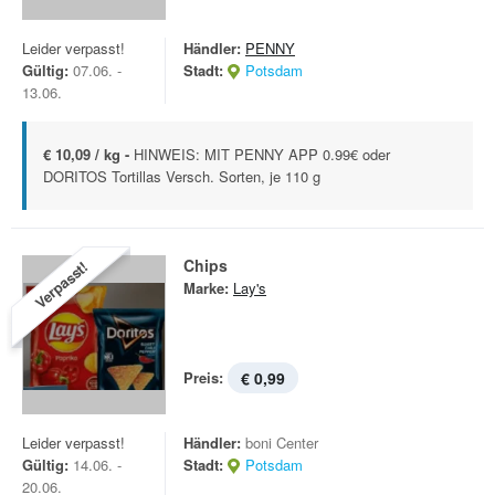
Leider verpasst!
Händler:
PENNY
Gültig:
07.06. -
Stadt:
Potsdam
13.06.
€ 10,09 / kg -
HINWEIS: MIT PENNY APP 0.99€ oder
DORITOS Tortillas Versch. Sorten, je 110 g
Chips
Verpasst!
Marke:
Lay's
Preis:
€ 0,99
Leider verpasst!
Händler:
boni Center
Gültig:
14.06. -
Stadt:
Potsdam
20.06.