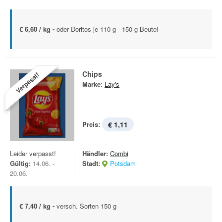
€ 6,60 / kg -
oder Doritos je 110 g - 150 g Beutel
Chips
Verpasst!
Marke:
Lay's
Preis:
€ 1,11
Leider verpasst!
Händler:
Combi
Gültig:
14.06. -
Stadt:
Potsdam
20.06.
€ 7,40 / kg -
versch. Sorten 150 g