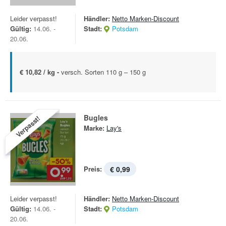
Leider verpasst!
Händler:
Netto Marken-Discount
Gültig:
14.06. -
Stadt:
Potsdam
20.06.
€ 10,82 / kg -
versch. Sorten 110 g – 150 g
Bugles
Verpasst!
Marke:
Lay's
Preis:
€ 0,99
Leider verpasst!
Händler:
Netto Marken-Discount
Gültig:
14.06. -
Stadt:
Potsdam
20.06.