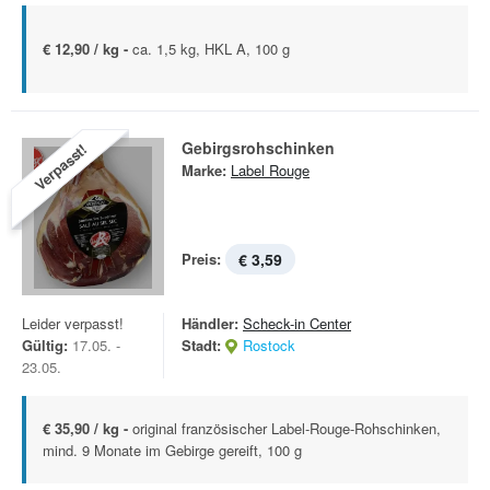
€ 12,90 / kg -
ca. 1,5 kg, HKL A, 100 g
Gebirgsrohschinken
Verpasst!
Marke:
Label Rouge
Preis:
€ 3,59
Leider verpasst!
Händler:
Scheck-in Center
Gültig:
17.05. -
Stadt:
Rostock
23.05.
€ 35,90 / kg -
original französischer Label-Rouge-Rohschinken,
mind. 9 Monate im Gebirge gereift, 100 g