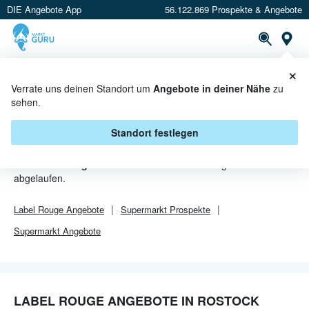
DIE Angebote App
56.122.869 Prospekte & Angebote
Or
×
PROSPEKTE
ANGEBOTE
CASHBACK
Verrate uns deinen Standort um
Angebote in deiner Nähe
zu
sehen.
LABEL ROUGE ANGEBOTE IN
ROSTOCK
Standort festlegen
Von
Label Rouge
sind in Rostock leider alle Angebebote
abgelaufen.
Label Rouge
Angebote
Supermarkt
Prospekte
Supermarkt
Angebote
LABEL ROUGE ANGEBOTE IN ROSTOCK