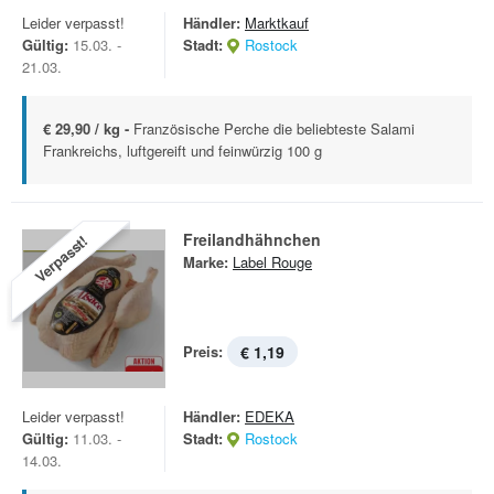
Leider verpasst!
Händler:
Marktkauf
Gültig:
15.03. -
Stadt:
Rostock
21.03.
€ 29,90 / kg -
Französische Perche die beliebteste Salami
Frankreichs, luftgereift und feinwürzig 100 g
Freilandhähnchen
Verpasst!
Marke:
Label Rouge
Preis:
€ 1,19
Leider verpasst!
Händler:
EDEKA
Gültig:
11.03. -
Stadt:
Rostock
14.03.