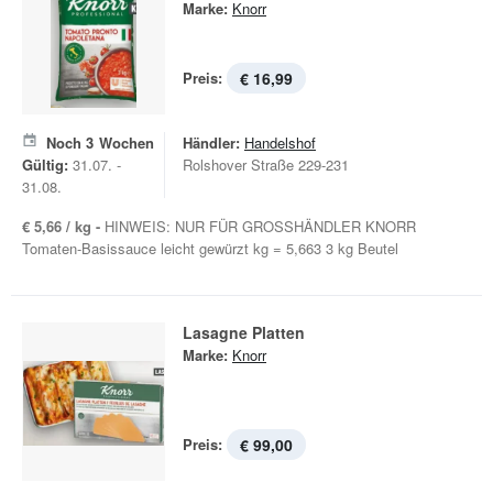
Marke:
Knorr
Preis:
€ 16,99
Noch
3
Wochen
Händler:
Handelshof
Gültig:
31.07. -
Rolshover Straße 229-231
31.08.
€ 5,66 / kg -
HINWEIS: NUR FÜR GROSSHÄNDLER KNORR
Tomaten-Basissauce leicht gewürzt kg = 5,663 3 kg Beutel
Lasagne Platten
Marke:
Knorr
Preis:
€ 99,00