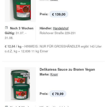
Preis:
€ 139,00
Noch
3
Wochen
Händler:
Handelshof
Gültig:
31.07. -
Rolshover Straße 229-231
31.08.
€ 12,64 / kg -
HINWEIS: NUR FÜR GROSSHÄNDLER ergibt 143 Liter
o.d.Z. kg = 12,636 11 kg Eimer
Delikatess Sauce zu Braten Vegan
Marke:
Knorr
Preis:
€ 79,99