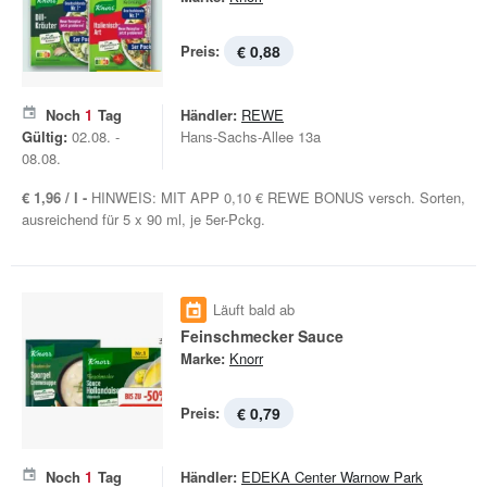
Preis:
€ 0,88
Noch
1
Tag
Händler:
REWE
Gültig:
02.08. -
Hans-Sachs-Allee 13a
08.08.
€ 1,96 / l -
HINWEIS: MIT APP 0,10 € REWE BONUS versch. Sorten,
ausreichend für 5 x 90 ml, je 5er-Pckg.
Läuft bald ab
Feinschmecker Sauce
Marke:
Knorr
Preis:
€ 0,79
Noch
1
Tag
Händler:
EDEKA Center Warnow Park