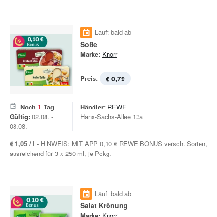
Läuft bald ab
Soße
Marke:
Knorr
Preis:
€ 0,79
Noch
1
Tag
Händler:
REWE
Gültig:
02.08. -
Hans-Sachs-Allee 13a
08.08.
€ 1,05 / l -
HINWEIS: MIT APP 0,10 € REWE BONUS versch. Sorten,
ausreichend für 3 x 250 ml, je Pckg.
Läuft bald ab
Salat Krönung
Marke:
Knorr