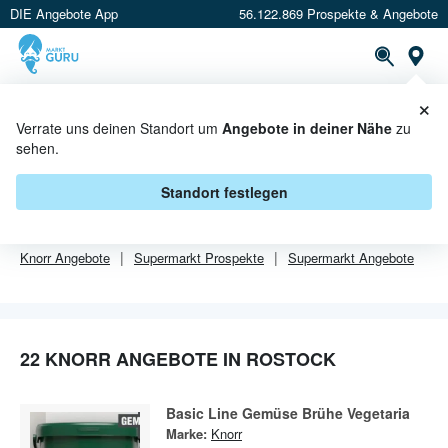
DIE Angebote App
56.122.869 Prospekte & Angebote
Or
×
PROSPEKTE
ANGEBOTE
CASHBACK
Verrate uns deinen Standort um
Angebote in deiner Nähe
zu
sehen.
KNORR ANGEBOTE IN ROSTOCK
Standort festlegen
Von
Knorr
gibt es aktuell
22 Angebote in Rostock
.
Knorr
Angebote
Supermarkt
Prospekte
Supermarkt
Angebote
22 KNORR ANGEBOTE IN ROSTOCK
Basic Line Gemüse Brühe Vegetaria
Marke:
Knorr