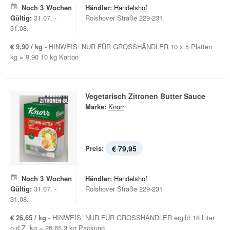
Noch
3
Wochen
Händler:
Handelshof
Gültig:
31.07. -
Rolshover Straße 229-231
31.08.
€ 9,90 / kg -
HINWEIS: NUR FÜR GROSSHÄNDLER 10 x 5 Platten
kg = 9,90 10 kg Karton
Vegetarisch Zitronen Butter Sauce
Marke:
Knorr
Preis:
€ 79,95
Noch
3
Wochen
Händler:
Handelshof
Gültig:
31.07. -
Rolshover Straße 229-231
31.08.
€ 26,65 / kg -
HINWEIS: NUR FÜR GROSSHÄNDLER ergibt 18 Liter
o.d.Z. kg = 26,65 3 kg Packung