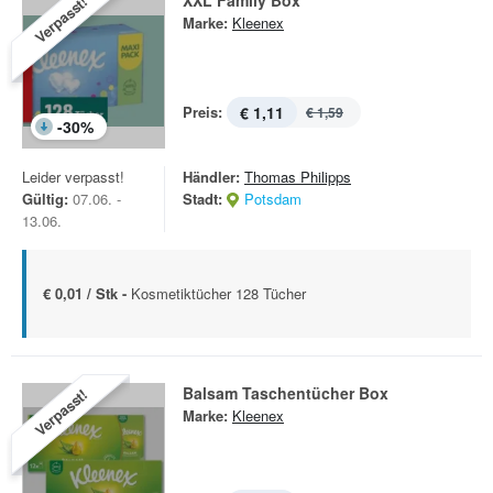
XXL Family Box
Verpasst!
Marke:
Kleenex
Preis:
€ 1,11
€ 1,59
-
30
%
Leider verpasst!
Händler:
Thomas Philipps
Gültig:
07.06. -
Stadt:
Potsdam
13.06.
€ 0,01 / Stk -
Kosmetiktücher 128 Tücher
Balsam Taschentücher Box
Verpasst!
Marke:
Kleenex