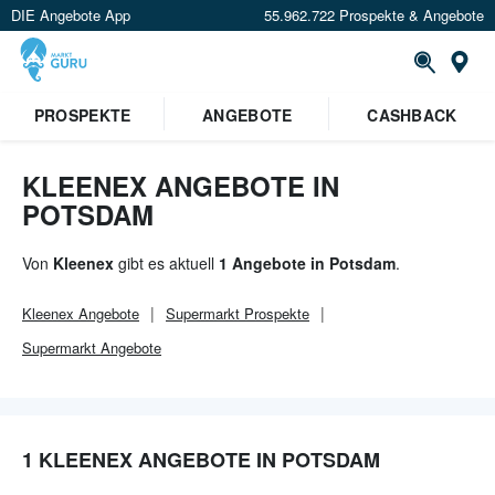
DIE Angebote App
55.962.722 Prospekte & Angebote
Or
×
PROSPEKTE
ANGEBOTE
CASHBACK
Verrate uns deinen Standort um
Angebote in deiner Nähe
zu
sehen.
KLEENEX ANGEBOTE IN
POTSDAM
Standort festlegen
Von
Kleenex
gibt es aktuell
1 Angebote in Potsdam
.
Kleenex
Angebote
Supermarkt
Prospekte
Supermarkt
Angebote
1 KLEENEX ANGEBOTE IN POTSDAM