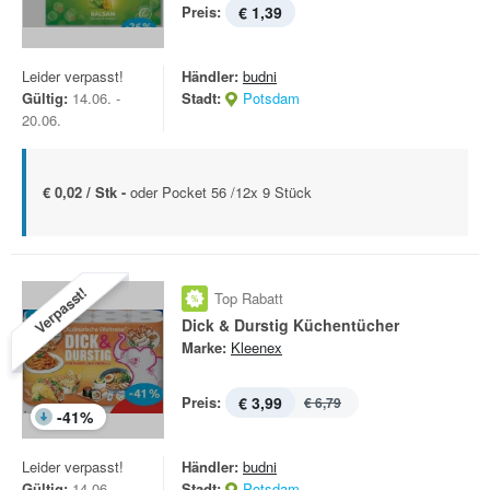
Preis:
€ 1,39
Leider verpasst!
Händler:
budni
Gültig:
14.06. -
Stadt:
Potsdam
20.06.
€ 0,02 / Stk -
oder Pocket 56 /12x 9 Stück
Verpasst!
Top Rabatt
Dick & Durstig Küchentücher
Marke:
Kleenex
Preis:
€ 3,99
€ 6,79
-
41
%
Leider verpasst!
Händler:
budni
Gültig:
14.06. -
Stadt:
Potsdam