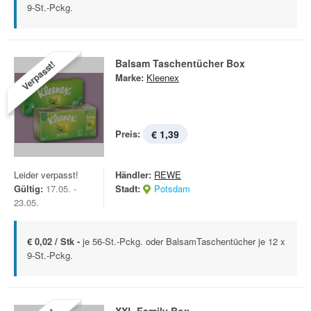
9-St.-Pckg.
Balsam Taschentücher Box
Verpasst!
Marke:
Kleenex
Preis:
€ 1,39
Leider verpasst!
Händler:
REWE
Gültig:
17.05. -
Stadt:
Potsdam
23.05.
€ 0,02 / Stk -
je 56-St.-Pckg. oder BalsamTaschentücher je 12 x
9-St.-Pckg.