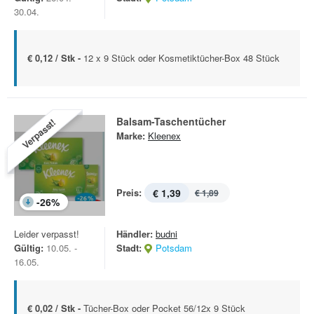
30.04.
€ 0,12 / Stk -
12 x 9 Stück oder Kosmetiktücher-Box 48 Stück
Balsam-Taschentücher
Verpasst!
Marke:
Kleenex
Preis:
€ 1,39
€ 1,89
-
26
%
Leider verpasst!
Händler:
budni
Gültig:
10.05. -
Stadt:
Potsdam
16.05.
€ 0,02 / Stk -
Tücher-Box oder Pocket 56/12x 9 Stück