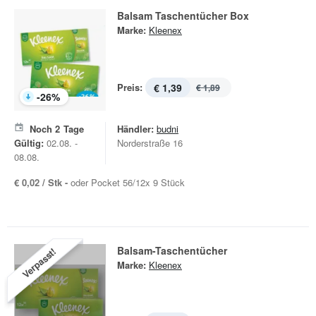
Balsam Taschentücher Box
Marke:
Kleenex
Preis:
€ 1,39
€ 1,89
-
26
%
Noch
2
Tage
Händler:
budni
Gültig:
02.08. -
Norderstraße 16
08.08.
€ 0,02 / Stk -
oder Pocket 56/12x 9 Stück
Balsam-Taschentücher
Verpasst!
Marke:
Kleenex