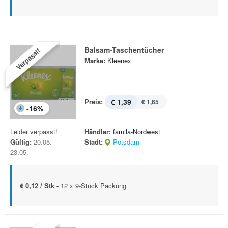
Balsam-Taschentücher
Verpasst!
Marke:
Kleenex
Preis:
€ 1,39
€ 1,65
-
16
%
Leider verpasst!
Händler:
famila-Nordwest
Gültig:
20.05. -
Stadt:
Potsdam
23.05.
€ 0,12 / Stk -
12 x 9-Stück Packung