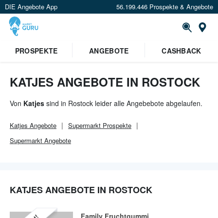
DIE Angebote App
56.199.446 Prospekte & Angebote
Or
×
PROSPEKTE
ANGEBOTE
CASHBACK
Verrate uns deinen Standort um
Angebote in deiner Nähe
zu
sehen.
KATJES ANGEBOTE IN ROSTOCK
Standort festlegen
Von
Katjes
sind in Rostock leider alle Angebebote abgelaufen.
Katjes
Angebote
Supermarkt
Prospekte
Supermarkt
Angebote
KATJES ANGEBOTE IN ROSTOCK
Family Fruchtgummi