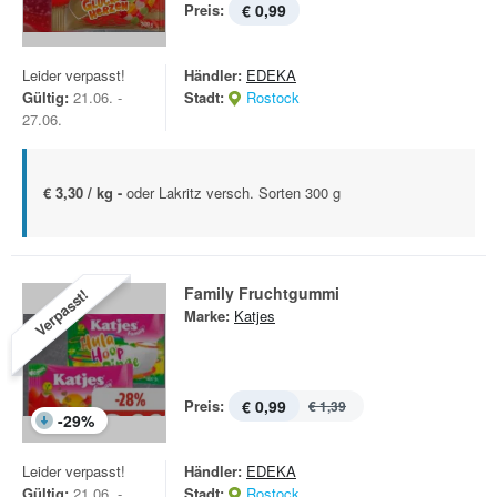
Preis:
€ 0,99
Leider verpasst!
Händler:
EDEKA
Gültig:
21.06. -
Stadt:
Rostock
27.06.
€ 3,30 / kg -
oder Lakritz versch. Sorten 300 g
Family Fruchtgummi
Verpasst!
Marke:
Katjes
Preis:
€ 0,99
€ 1,39
-
29
%
Leider verpasst!
Händler:
EDEKA
Gültig:
21.06. -
Stadt:
Rostock