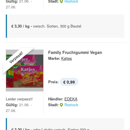
Gültig:
21.06. -
Stadt:
Rostock
27.06.
€ 3,30 / kg -
versch. Sorten, 300 g Beutel
Family Fruchtgummi Vegan
Verpasst!
Marke:
Katjes
Preis:
€ 0,99
Leider verpasst!
Händler:
EDEKA
Gültig:
21.06. -
Stadt:
Rostock
27.06.
€ 3,30 / kg -
oder Lakritz versch. Sorten 300 g