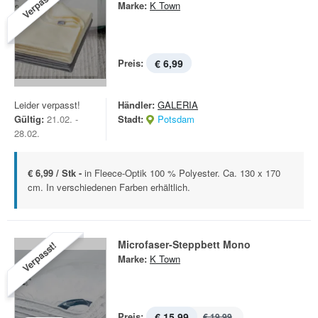
Verpasst!
Marke:
K Town
Preis:
€ 6,99
Leider verpasst!
Händler:
GALERIA
Gültig:
21.02. -
Stadt:
Potsdam
28.02.
€ 6,99 / Stk -
in Fleece-Optik 100 % Polyester. Ca. 130 x 170
cm. In verschiedenen Farben erhältlich.
Microfaser-Steppbett Mono
Verpasst!
Marke:
K Town
Preis:
€ 15,99
€ 19,99