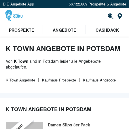
DIE Angebote App
56.122.869 Prospekte & Angebote
Or
PROSPEKTE
ANGEBOTE
CASHBACK
K TOWN ANGEBOTE IN POTSDAM
Von
K Town
sind in Potsdam leider alle Angebebote
abgelaufen.
K Town
Angebote
Kaufhaus
Prospekte
Kaufhaus
Angebote
K TOWN ANGEBOTE IN POTSDAM
Damen Slips 3er Pack