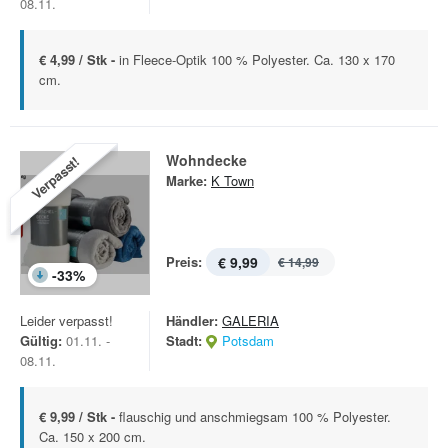
08.11.
€ 4,99 / Stk -
in Fleece-Optik 100 % Polyester. Ca. 130 x 170
cm.
Wohndecke
Verpasst!
Marke:
K Town
Preis:
€ 9,99
€ 14,99
-
33
%
Leider verpasst!
Händler:
GALERIA
Gültig:
01.11. -
Stadt:
Potsdam
08.11.
€ 9,99 / Stk -
flauschig und anschmiegsam 100 % Polyester.
Ca. 150 x 200 cm.