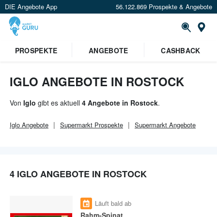
DIE Angebote App
56.122.869 Prospekte & Angebote
Or
×
PROSPEKTE
ANGEBOTE
CASHBACK
Verrate uns deinen Standort um
Angebote in deiner Nähe
zu
sehen.
IGLO ANGEBOTE IN ROSTOCK
Standort festlegen
Von
Iglo
gibt es aktuell
4 Angebote in Rostock
.
Iglo
Angebote
Supermarkt
Prospekte
Supermarkt
Angebote
4 IGLO ANGEBOTE IN ROSTOCK
Läuft bald ab
Rahm-Spinat