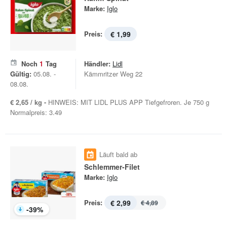
Marke:
Iglo
Preis:
€ 1,99
Noch
1
Tag
Händler:
Lidl
Gültig:
05.08. -
Kämmritzer Weg 22
08.08.
€ 2,65 / kg -
HINWEIS: MIT LIDL PLUS APP Tiefgefroren. Je 750 g
Normalpreis: 3.49
Läuft bald ab
Schlemmer-Filet
Marke:
Iglo
Preis:
€ 2,99
€ 4,89
-
39
%