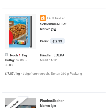
Läuft bald ab
Schlemmer-Filet
Marke:
Iglo
Preis:
€ 2,99
Noch
1
Tag
Händler:
EDEKA
Gültig:
02.08. -
Markt 11-12
08.08.
€ 7,87 / kg -
tiefgefroren versch. Sorten 380 g Packung
Fischstäbchen
Verpasst!
Marke:
Iglo