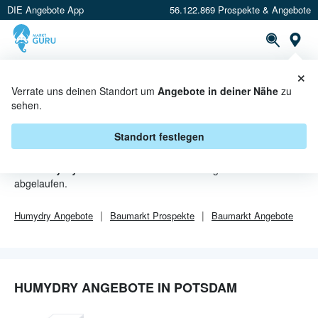
DIE Angebote App
56.122.869 Prospekte & Angebote
Or
×
PROSPEKTE
ANGEBOTE
CASHBACK
Verrate uns deinen Standort um
Angebote in deiner Nähe
zu
sehen.
HUMYDRY ANGEBOTE IN
POTSDAM
Standort festlegen
Von
Humydry
sind in Potsdam leider alle Angebebote
abgelaufen.
Humydry
Angebote
Baumarkt
Prospekte
Baumarkt
Angebote
HUMYDRY ANGEBOTE IN POTSDAM