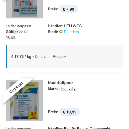
Preis:
€ 7,99
Leider verpasst!
Händler:
HELLWEG
Gültig:
22.02. -
Stadt:
Potsdam
28.02.
€ 17,76 / kg -
Details im Prospekt
Nachfüllpack
Verpasst!
Marke:
Humydry
Preis:
€ 10,99
Leider verpasst!
Händler:
BayWa Bau- & Gartenmarkt