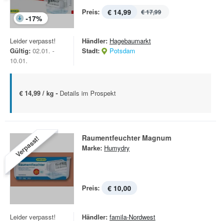
Preis:
€ 14,99
€ 17,99
-
17
%
Leider verpasst!
Händler:
Hagebaumarkt
Gültig:
02.01. -
Stadt:
Potsdam
10.01.
€ 14,99 / kg -
Details im Prospekt
Raumentfeuchter Magnum
Verpasst!
Marke:
Humydry
Preis:
€ 10,00
Leider verpasst!
Händler:
famila-Nordwest