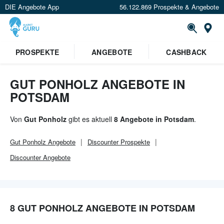
DIE Angebote App
56.122.869 Prospekte & Angebote
Or
×
PROSPEKTE
ANGEBOTE
CASHBACK
Verrate uns deinen Standort um
Angebote in deiner Nähe
zu
sehen.
GUT PONHOLZ ANGEBOTE IN
POTSDAM
Standort festlegen
Von
Gut Ponholz
gibt es aktuell
8 Angebote in Potsdam
.
Gut Ponholz
Angebote
Discounter
Prospekte
Discounter
Angebote
8 GUT PONHOLZ ANGEBOTE IN POTSDAM