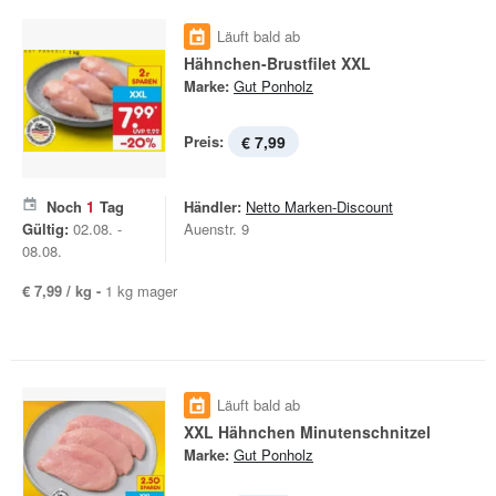
Läuft bald ab
Hähnchen-Brustfilet XXL
Marke:
Gut Ponholz
Preis:
€ 7,99
Noch
1
Tag
Händler:
Netto Marken-Discount
Gültig:
02.08. -
Auenstr. 9
08.08.
€ 7,99 / kg -
1 kg mager
Läuft bald ab
XXL Hähnchen Minutenschnitzel
Marke:
Gut Ponholz