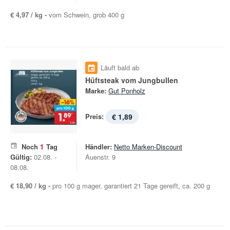
€ 4,97 / kg -
vom Schwein, grob 400 g
Läuft bald ab
Hüftsteak vom Jungbullen
Marke:
Gut Ponholz
Preis:
€ 1,89
Noch
1
Tag
Händler:
Netto Marken-Discount
Gültig:
02.08. -
Auenstr. 9
08.08.
€ 18,90 / kg -
pro 100 g mager, garantiert 21 Tage gereift, ca. 200 g