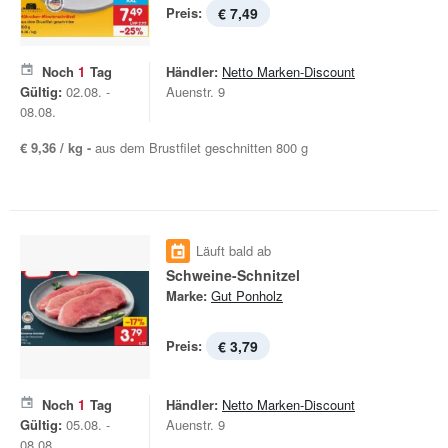
Preis:
€ 7,49
Noch
1
Tag
Händler:
Netto Marken-Discount
Gültig:
02.08. -
Auenstr. 9
08.08.
€ 9,36 / kg -
aus dem Brustfilet geschnitten 800 g
Läuft bald ab
Schweine-Schnitzel
Marke:
Gut Ponholz
Preis:
€ 3,79
Noch
1
Tag
Händler:
Netto Marken-Discount
Gültig:
05.08. -
Auenstr. 9
08.08.