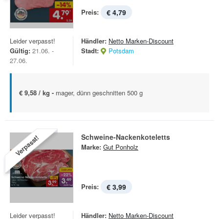
Preis:
€ 4,79
Leider verpasst!
Händler:
Netto Marken-Discount
Gültig:
21.06. -
Stadt:
Potsdam
27.06.
€ 9,58 / kg -
mager, dünn geschnitten 500 g
Schweine-Nackenkoteletts
Verpasst!
Marke:
Gut Ponholz
Preis:
€ 3,99
Leider verpasst!
Händler:
Netto Marken-Discount