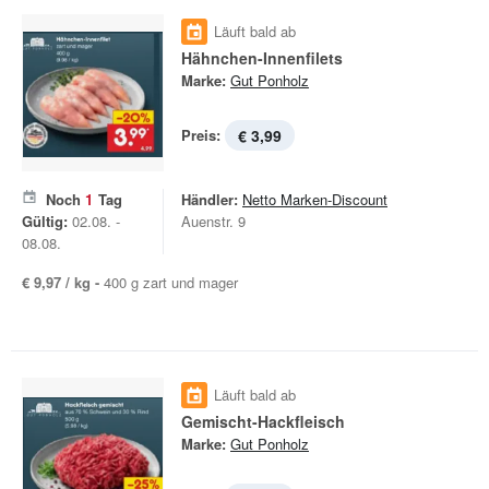
Läuft bald ab
Hähnchen-Innenfilets
Marke:
Gut Ponholz
Preis:
€ 3,99
Noch
1
Tag
Händler:
Netto Marken-Discount
Gültig:
02.08. -
Auenstr. 9
08.08.
€ 9,97 / kg -
400 g zart und mager
Läuft bald ab
Gemischt-Hackfleisch
Marke:
Gut Ponholz