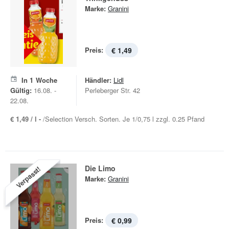
Marke:
Granini
Preis:
€ 1,49
In
1
Woche
Händler:
Lidl
Gültig:
16.08. -
Perleberger Str. 42
22.08.
€ 1,49 / l -
/Selection Versch. Sorten. Je 1/0,75 l zzgl. 0.25 Pfand
Die Limo
Verpasst!
Marke:
Granini
Preis:
€ 0,99