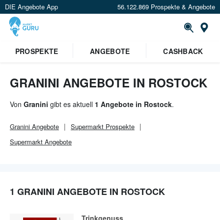
DIE Angebote App
56.122.869 Prospekte & Angebote
Or
×
PROSPEKTE
ANGEBOTE
CASHBACK
Verrate uns deinen Standort um
Angebote in deiner Nähe
zu
sehen.
GRANINI ANGEBOTE IN ROSTOCK
Standort festlegen
Von
Granini
gibt es aktuell
1 Angebote in Rostock
.
Granini
Angebote
Supermarkt
Prospekte
Supermarkt
Angebote
1 GRANINI ANGEBOTE IN ROSTOCK
Trinkgenuss