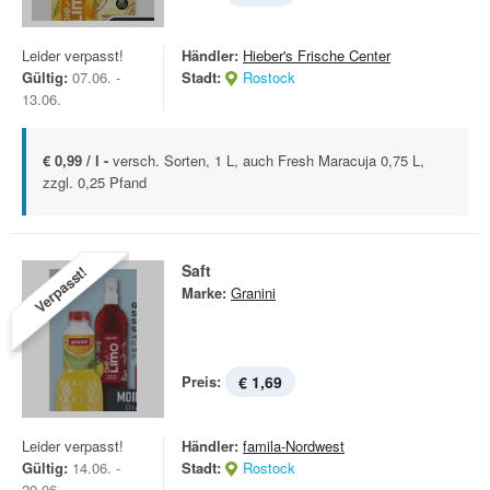
Leider verpasst!
Händler:
Hieber's Frische Center
Gültig:
07.06. -
Stadt:
Rostock
13.06.
€ 0,99 / l -
versch. Sorten, 1 L, auch Fresh Maracuja 0,75 L,
zzgl. 0,25 Pfand
Saft
Verpasst!
Marke:
Granini
Preis:
€ 1,69
Leider verpasst!
Händler:
famila-Nordwest
Gültig:
14.06. -
Stadt:
Rostock
20.06.