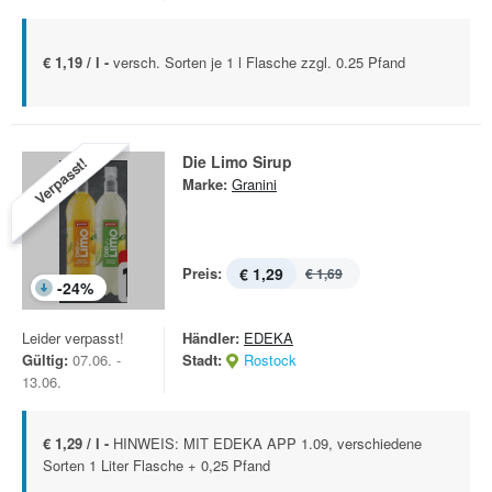
€ 1,19 / l -
versch. Sorten je 1 l Flasche zzgl. 0.25 Pfand
Die Limo Sirup
Verpasst!
Marke:
Granini
Preis:
€ 1,29
€ 1,69
-
24
%
Leider verpasst!
Händler:
EDEKA
Gültig:
07.06. -
Stadt:
Rostock
13.06.
€ 1,29 / l -
HINWEIS: MIT EDEKA APP 1.09, verschiedene
Sorten 1 Liter Flasche + 0,25 Pfand