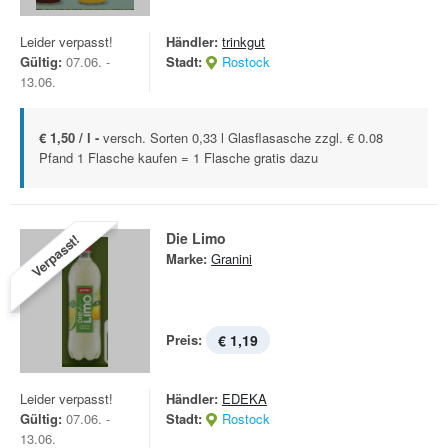
Leider verpasst!
Händler:
trinkgut
Gültig:
07.06. -
Stadt:
Rostock
13.06.
€ 1,50 / l -
versch. Sorten 0,33 l Glasflasasche zzgl. € 0.08
Pfand 1 Flasche kaufen = 1 Flasche gratis dazu
Die Limo
Verpasst!
Marke:
Granini
Preis:
€ 1,19
Leider verpasst!
Händler:
EDEKA
Gültig:
07.06. -
Stadt:
Rostock
13.06.