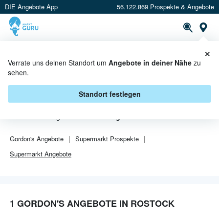
DIE Angebote App
56.122.869 Prospekte & Angebote
Or
×
PROSPEKTE
ANGEBOTE
CASHBACK
Verrate uns deinen Standort um
Angebote in deiner Nähe
zu
sehen.
GORDON'S ANGEBOTE IN
ROSTOCK
Standort festlegen
Von
Gordon's
gibt es aktuell
1 Angebote in Rostock
.
Gordon's
Angebote
Supermarkt
Prospekte
Supermarkt
Angebote
1 GORDON'S ANGEBOTE IN ROSTOCK