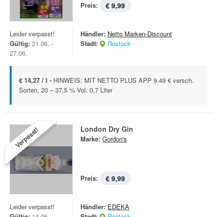
Preis:
€ 9,99
Leider verpasst!
Händler:
Netto Marken-Discount
Gültig:
21.06. -
Stadt:
Rostock
27.06.
€ 14,27 / l -
HINWEIS: MIT NETTO PLUS APP 9.49 € versch.
Sorten, 20 – 37,5 % Vol. 0,7 Liter
London Dry Gin
Verpasst!
Marke:
Gordon's
Preis:
€ 9,99
Leider verpasst!
Händler:
EDEKA
Gültig:
14.06. -
Stadt:
Rostock