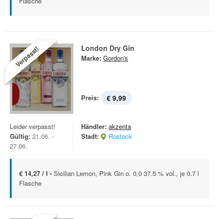
Flasche
London Dry Gin
Verpasst!
Marke:
Gordon's
Preis:
€ 9,99
Leider verpasst!
Händler:
akzenta
Gültig:
21.06. -
Stadt:
Rostock
27.06.
€ 14,27 / l -
Sicilian Lemon, Pink Gin o. 0,0 37.5 % vol., je 0.7 l
Flasche