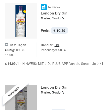
In Kürze
London Dry Gin
Marke:
Gordon's
Preis:
€ 10,49
In
2
Tagen
Händler:
Lidl
Gültig:
09.08. -
Perleberger Str. 42
15.08.
€ 14,99 / l -
HINWEIS: MIT LIDL PLUS APP Versch. Sorten. Je 0,7 l
London Dry Gin
Verpasst!
Marke:
Gordon's