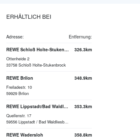
ERHÄLTLICH BEI
Adresse:
Entfernung:
REWE Schloß Holte-Stukenbrock
326.3km
Ottenheide 2
33758
Schloß Holte-Stukenbrock
REWE Brilon
348.9km
Freiladestr. 10
59929
Brilon
REWE Lippstadt/Bad Waldliesborn
353.3km
Quellenstr. 17
59556
Lippstadt / Bad Waldliesborn
REWE Wadersloh
358.8km