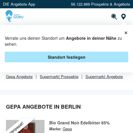
DIE Angebote App
56.122.869 Prospekte & Angebote
Or
×
PROSPEKTE
ANGEBOTE
CASHBACK
Verrate uns deinen Standort um
Angebote in deiner Nähe
zu
sehen.
GEPA ANGEBOTE IN BERLIN
Standort festlegen
Von
Gepa
sind in Berlin leider alle Angebebote abgelaufen.
Gepa
Angebote
Supermarkt
Prospekte
Supermarkt
Angebote
GEPA ANGEBOTE IN BERLIN
Bio Grand Noir Edelbitter 85%
Verpasst!
Marke:
Gepa