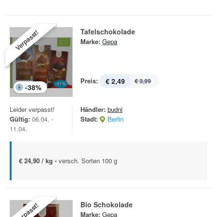
Tafelschokolade
Verpasst!
Marke:
Gepa
Preis:
€ 2,49
€ 3,99
-
38
%
Leider verpasst!
Händler:
budni
Gültig:
06.04. -
Stadt:
Berlin
11.04.
€ 24,90 / kg -
versch. Sorten 100 g
Bio Schokolade
Verpasst!
Marke:
Gepa