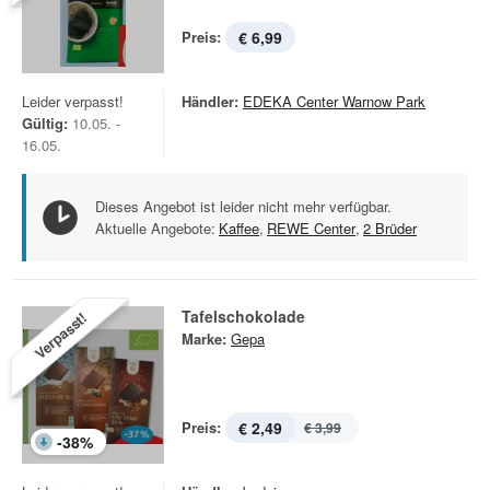
Preis:
€ 6,99
Leider verpasst!
Händler:
EDEKA Center Warnow Park
Gültig:
10.05. -
16.05.
Dieses Angebot ist leider nicht mehr verfügbar.
Aktuelle Angebote:
Kaffee
,
REWE Center
,
2 Brüder
Tafelschokolade
Verpasst!
Marke:
Gepa
Preis:
€ 2,49
€ 3,99
-
38
%