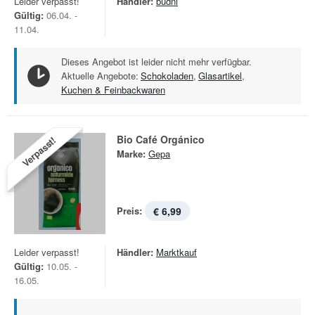
Leider verpasst!
Händler:
budni
Gültig:
06.04. -
11.04.
Dieses Angebot ist leider nicht mehr verfügbar.
Aktuelle Angebote:
Schokoladen
,
Glasartikel
,
Kuchen & Feinbackwaren
Bio Café Orgánico
Verpasst!
Marke:
Gepa
Preis:
€ 6,99
Leider verpasst!
Händler:
Marktkauf
Gültig:
10.05. -
16.05.