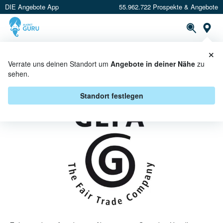
DIE Angebote App
55.962.722 Prospekte & Angebote
St
×
PROSPEKTE
ANGEBOTE
CASHBACK
Verrate uns deinen Standort um
Angebote in deiner Nähe
zu
sehen.
GEPA ANGEBOTE & AKTIONEN
Standort festlegen