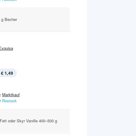
0 g Becher
Exquisa
€ 1,49
:
Marktkauf
Rostock
Fett oder Skyr Vanille 400–500 g