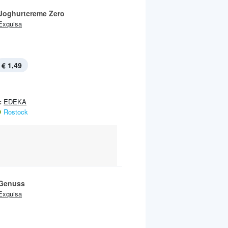
Joghurtcreme Zero
Exquisa
€ 1,49
:
EDEKA
Rostock
Genuss
Exquisa