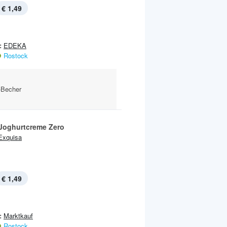
€ 1,49
:
EDEKA
Rostock
-Becher
Joghurtcreme Zero
Exquisa
€ 1,49
:
Marktkauf
Rostock