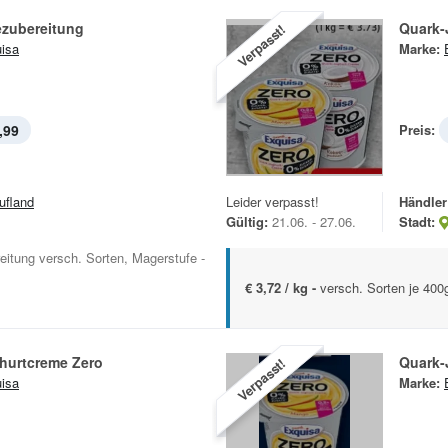
ezubereitung
Quark-
Verpasst!
isa
Marke:
,99
Preis:
ufland
Leider verpasst!
Händler
Gültig:
21.06. - 27.06.
Stadt:
itung versch. Sorten, Magerstufe -
€ 3,72 / kg -
versch. Sorten je 400
hurtcreme Zero
Quark-
Verpasst!
isa
Marke: