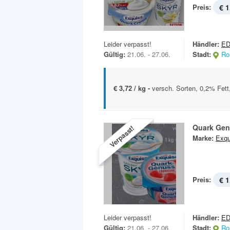
Preis:
€ 1
Leider verpasst!
Händler:
E
Gültig:
21.06. - 27.06.
Stadt:
Ro
€ 3,72 / kg -
versch. Sorten, 0,2% Fett
Quark Ge
Verpasst!
Marke:
Exqu
Preis:
€ 1
Leider verpasst!
Händler:
E
Gültig:
21.06. - 27.06.
Stadt:
Ro