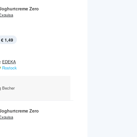
Joghurtcreme Zero
Exquisa
€ 1,49
:
EDEKA
Rostock
g Becher
Joghurtcreme Zero
Exquisa