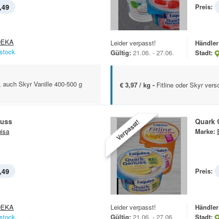
,49
Preis:
DEKA
Leider verpasst!
Händler
stock
Gültig:
21.06. - 27.06.
Stadt:
, auch Skyr Vanille 400-500 g
€ 3,97 / kg -
Fitline oder Skyr vers
nuss
Quark 
Verpasst!
isa
Marke:
,49
Preis:
DEKA
Leider verpasst!
Händler
stock
Gültig:
21.06. - 27.06.
Stadt: