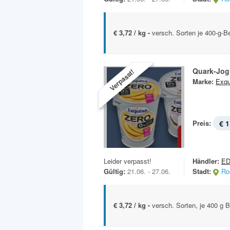
€ 3,72 / kg -
versch. Sorten je 400-g-B
Quark-Jog
Verpasst!
Marke:
Exqu
Preis:
€ 1
Leider verpasst!
Händler:
E
Gültig:
21.06. - 27.06.
Stadt:
Ro
€ 3,72 / kg -
versch. Sorten, je 400 g 