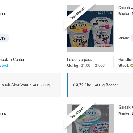
Quark-
Verpasst!
isa
Marke:
,49
Preis:
heck-in Center
Leider verpasst!
Händler
stock
Gültig:
21.06. - 27.06.
Stadt:
, auch Skyr Vanille 400–500g
€ 3,72 / kg -
400-g-Becher
Quark 
Verpasst!
isa
Marke: