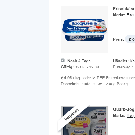
Frischkäs
Marke:
Exqu
Preis:
€ 0
Noch
4
Tage
Händler:
Ka
Gültig:
05.08. - 12.08.
Pütterweg 1
€ 4,95 / kg -
oder MIREE Frischkäsezubere
Doppelrahmstufe je 135 - 200-g-Packg.
Quark-Jog
Verpasst!
Marke:
Exqu