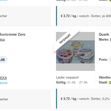
echer
€ 3,72 / kg -
versch. Sorten, je 40
hurtcreme Zero
Quark
Verpasst!
isa
Marke:
,49
Preis:
Leider verpasst!
Händler
DEKA
Gültig:
21.06. - 27.06.
Stadt:
stock
€ 3,72 / kg -
versch. Sorten, 0,2% 
Becher