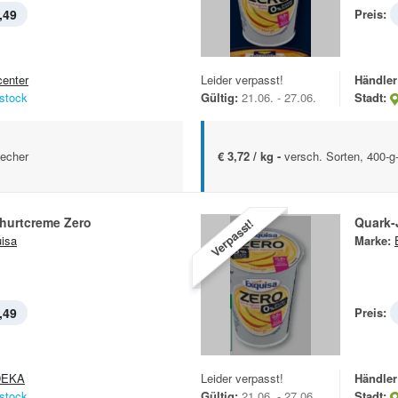
,49
Preis:
center
Leider verpasst!
Händler
stock
Gültig:
21.06. - 27.06.
Stadt:
Becher
€ 3,72 / kg -
versch. Sorten, 400-g
hurtcreme Zero
Quark-
Verpasst!
isa
Marke:
,49
Preis:
DEKA
Leider verpasst!
Händler
stock
Gültig:
21.06. - 27.06.
Stadt: