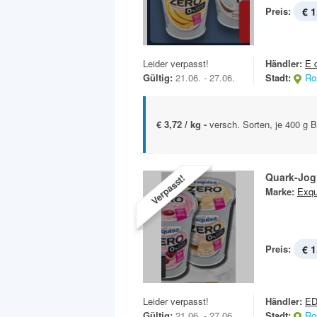
Preis:
€ 1
Leider verpasst!
Händler:
E 
Gültig:
21.06. - 27.06.
Stadt:
Ro
€ 3,72 / kg -
versch. Sorten, je 400 g 
Quark-Jog
Verpasst!
Marke:
Exqu
Preis:
€ 1
Leider verpasst!
Händler:
E
Gültig:
21.06. - 27.06.
Stadt:
Ro