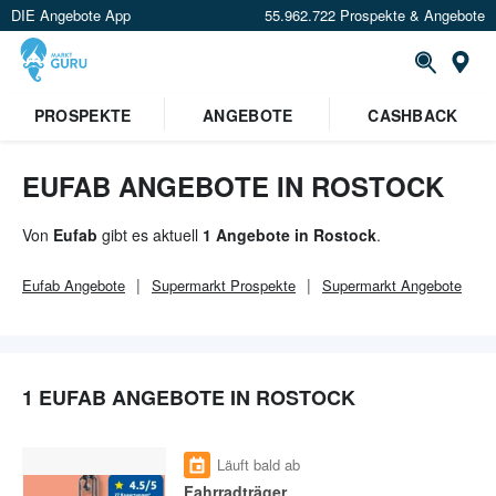
DIE Angebote App
55.962.722 Prospekte & Angebote
Or
×
PROSPEKTE
ANGEBOTE
CASHBACK
Verrate uns deinen Standort um
Angebote in deiner Nähe
zu
sehen.
EUFAB ANGEBOTE IN ROSTOCK
Standort festlegen
Von
Eufab
gibt es aktuell
1 Angebote in Rostock
.
Eufab
Angebote
Supermarkt
Prospekte
Supermarkt
Angebote
1 EUFAB ANGEBOTE IN ROSTOCK
Läuft bald ab
Fahrradträger