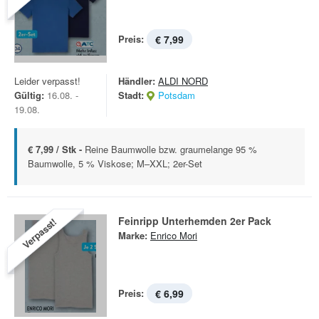
Preis:
€ 7,99
Leider verpasst!
Händler:
ALDI NORD
Gültig:
16.08. -
Stadt:
Potsdam
19.08.
€ 7,99 / Stk -
Reine Baumwolle bzw. graumelange 95 %
Baumwolle, 5 % Viskose; M–XXL; 2er-Set
Feinripp Unterhemden 2er Pack
Verpasst!
Marke:
Enrico Mori
Preis:
€ 6,99