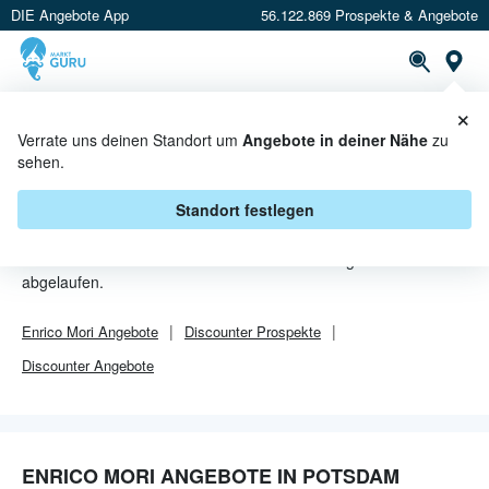
DIE Angebote App
56.122.869 Prospekte & Angebote
Or
×
PROSPEKTE
ANGEBOTE
CASHBACK
Verrate uns deinen Standort um
Angebote in deiner Nähe
zu
sehen.
ENRICO MORI ANGEBOTE IN
POTSDAM
Standort festlegen
Von
Enrico Mori
sind in Potsdam leider alle Angebebote
abgelaufen.
Enrico Mori
Angebote
Discounter
Prospekte
Discounter
Angebote
ENRICO MORI ANGEBOTE IN POTSDAM