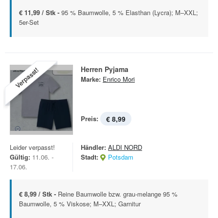
€ 11,99 / Stk -
95 % Baumwolle, 5 % Elasthan (Lycra); M–XXL;
5er-Set
Herren Pyjama
Verpasst!
Marke:
Enrico Mori
Preis:
€ 8,99
Leider verpasst!
Händler:
ALDI NORD
Gültig:
11.06. -
Stadt:
Potsdam
17.06.
€ 8,99 / Stk -
Reine Baumwolle bzw. grau-melange 95 %
Baumwolle, 5 % Viskose; M–XXL; Garnitur