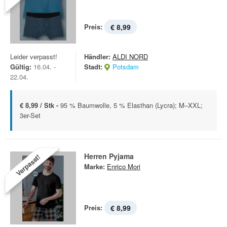
Preis:
€ 8,99
Leider verpasst!
Händler:
ALDI NORD
Gültig:
16.04. -
Stadt:
Potsdam
22.04.
€ 8,99 / Stk -
95 % Baumwolle, 5 % Elasthan (Lycra); M–XXL;
3er-Set
Herren Pyjama
Verpasst!
Marke:
Enrico Mori
Preis:
€ 8,99