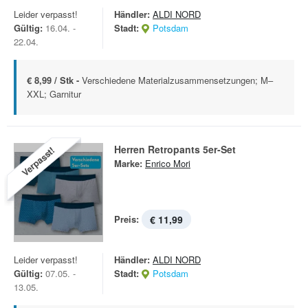
Leider verpasst!
Händler:
ALDI NORD
Gültig:
16.04. -
Stadt:
Potsdam
22.04.
€ 8,99 / Stk -
Verschiedene Materialzusammensetzungen; M–
XXL; Garnitur
Herren Retropants 5er-Set
Verpasst!
Marke:
Enrico Mori
Preis:
€ 11,99
Leider verpasst!
Händler:
ALDI NORD
Gültig:
07.05. -
Stadt:
Potsdam
13.05.