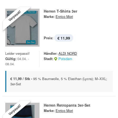
Herren T-Shirts 3er
Verpasst!
Marke:
Enrico Mori
Preis:
€ 11,99
Leider verpasst!
Händler:
ALDI NORD
Gültig:
04.04. -
Stadt:
Potsdam
08.04.
€ 11,99 / Stk -
95 % Baumwolle, 5 % Elasthan (Lycra); M–XXL;
3er-Set
Herren Retropants 3er-Set
Verpasst!
Marke:
Enrico Mori