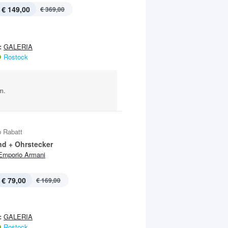
€ 149,00
€ 369,00
:
GALERIA
Rostock
m.
 Rabatt
d + Ohrstecker
Emporio Armani
€ 79,00
€ 169,00
:
GALERIA
Rostock