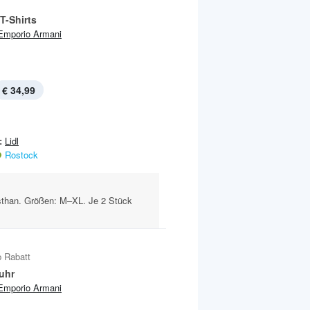
T-Shirts
Emporio Armani
€ 34,99
:
Lidl
Rostock
than. Größen: M–XL. Je 2 Stück
 Rabatt
uhr
Emporio Armani