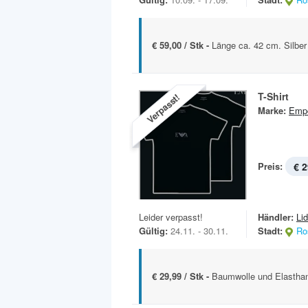
€ 59,00 / Stk -
Länge ca. 42 cm. Silber
T-Shirt
Verpasst!
Marke:
Empo
Preis:
€ 2
Leider verpasst!
Händler:
Lid
Gültig:
24.11. - 30.11.
Stadt:
Ro
€ 29,99 / Stk -
Baumwolle und Elastha