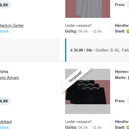
9,99
Preis:
heck-in Center
Leider verpasst!
Händler
stock
Gültig:
06.04. - 12.04.
Stadt:
€ 34,99 / Stk -
Größen: S–XL. Farb
hirts
Herren
Verpasst!
rio Armani
Marke:
4,99
Preis:
rktkauf
Leider verpasst!
Händler
stock
Gültig:
06.04. - 12.04.
Stadt: