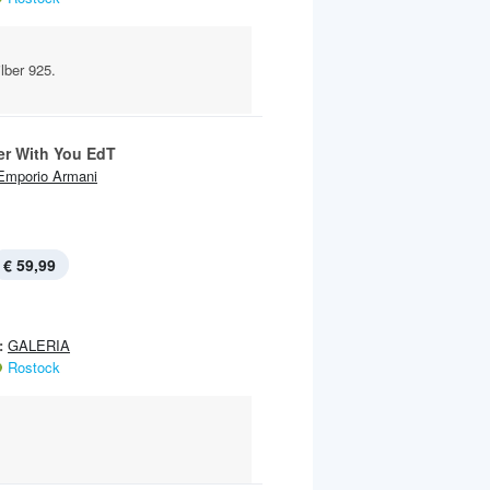
lber 925.
er With You EdT
Emporio Armani
€ 59,99
:
GALERIA
Rostock