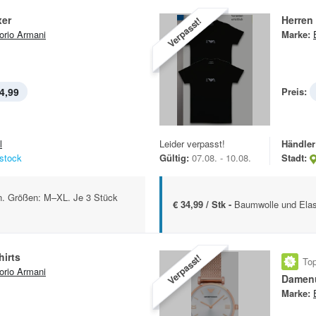
xer
Herren 
Verpasst!
rio Armani
Marke:
4,99
Preis:
l
Leider verpasst!
Händler
stock
Gültig:
07.08. - 10.08.
Stadt:
n. Größen: M–XL. Je 3 Stück
€ 34,99 / Stk -
Baumwolle und Elas
hirts
Verpasst!
Top
rio Armani
Damen
Marke: