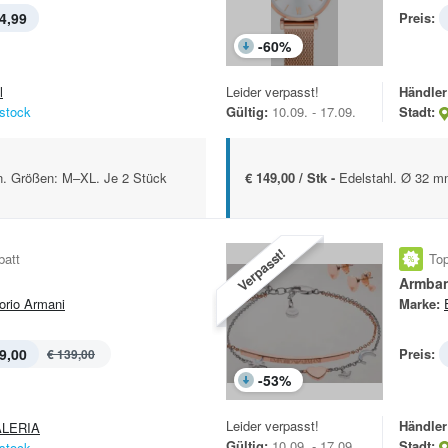
4,99
Preis:
-
60
%
l
Leider verpasst!
Händler
stock
Gültig:
10.09. - 17.09.
Stadt:
n. Größen: M–XL. Je 2 Stück
€ 149,00 / Stk -
Edelstahl. Ø 32 m
Verpasst!
batt
Top
Armban
rio Armani
Marke:
9,00
Preis:
€ 139,00
-
53
%
Leider verpasst!
Händler
LERIA
Gültig:
10.09. - 17.09.
Stadt:
stock