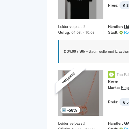
Preis:
€ 3
Leider verpasst!
Händler:
Lid
Gültig:
04.08. - 10.08.
Stadt:
Ro
€ 34,99 / Stk -
Baumwolle und Elastha
Verpasst!
Top Ra
Kette
Marke:
Empo
Preis:
€ 5
-
58
%
Leider verpasst!
Händler:
GA
Gültig:
10.09. - 17.09.
Stadt:
Ro