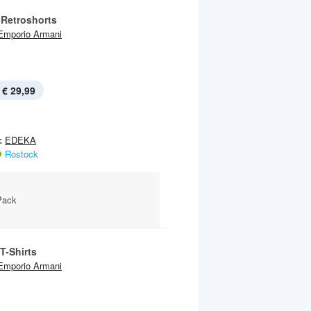
-Retroshorts
Emporio Armani
€ 29,99
:
EDEKA
Rostock
Pack
T-Shirts
Emporio Armani