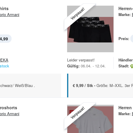
hirts
Herren
Verpasst!
rio Armani
Marke:
4,99
Preis:
DEKA
Leider verpasst!
Händler
stock
Gültig:
06.04. - 12.04.
Stadt:
chwarz/ Weiß/Blau .
€ 9,99 / Stk -
Größe: M–XXL. 3er 
roshorts
Herren 
Verpasst!
rio Armani
Marke: