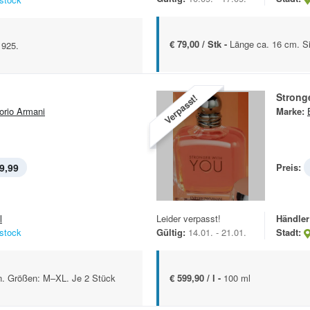
€ 79,00 / Stk -
Länge ca. 16 cm. Si
 925.
Strong
Verpasst!
rio Armani
Marke:
9,99
Preis:
l
Leider verpasst!
Händler
stock
Gültig:
14.01. - 21.01.
Stadt:
n. Größen: M–XL. Je 2 Stück
€ 599,90 / l -
100 ml