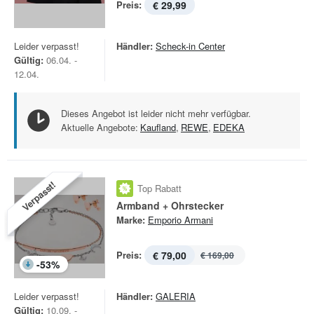
Preis:
€ 29,99
Leider verpasst!
Händler:
Scheck-in Center
Gültig:
06.04. -
12.04.
Dieses Angebot ist leider nicht mehr verfügbar.
Aktuelle Angebote:
Kaufland
,
REWE
,
EDEKA
Verpasst!
Top Rabatt
Armband + Ohrstecker
Marke:
Emporio Armani
Preis:
€ 79,00
€ 169,00
-
53
%
Leider verpasst!
Händler:
GALERIA
Gültig:
10.09. -