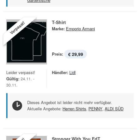
Gartentische
T-Shirt
Verpasst!
Marke:
Emporio Armani
Preis:
€ 29,99
Leider verpasst!
Händler:
Lidl
Gültig:
24.11. -
30.11.
Dieses Angebot ist leider nicht mehr verfügbar.
Aktuelle Angebote:
Herren Shirts
,
PENNY
,
ALDI SÜD
Stronger With You EdT