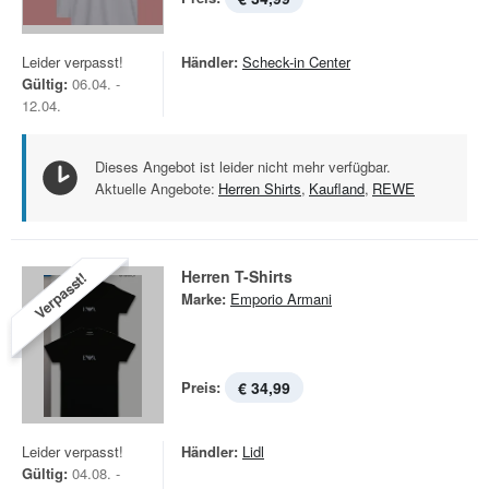
Leider verpasst!
Händler:
Scheck-in Center
Gültig:
06.04. -
12.04.
Dieses Angebot ist leider nicht mehr verfügbar.
Aktuelle Angebote:
Herren Shirts
,
Kaufland
,
REWE
Herren T-Shirts
Verpasst!
Marke:
Emporio Armani
Preis:
€ 34,99
Leider verpasst!
Händler:
Lidl
Gültig:
04.08. -