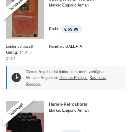
Verpasst!
Marke:
Emporio Armani
Preis:
€ 59,99
Leider verpasst!
Händler:
GALERIA
Gültig:
14.01. -
21.01.
Dieses Angebot ist leider nicht mehr verfügbar.
Aktuelle Angebote:
Thomas Philipps
,
Kaufhaus
,
Dessous
Herren-Retroshorts
Verpasst!
Marke:
Emporio Armani