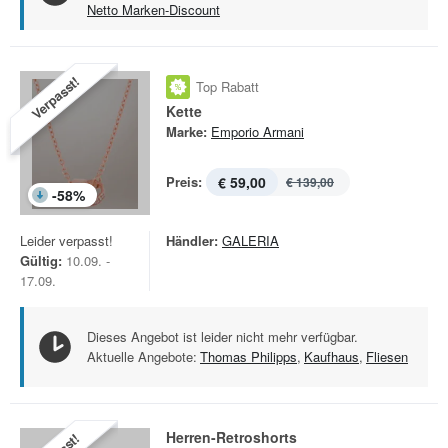
Netto Marken-Discount
Verpasst!
Top Rabatt
Kette
Marke:
Emporio Armani
Preis:
€ 59,00
€ 139,00
-
58
%
Leider verpasst!
Händler:
GALERIA
Gültig:
10.09. -
17.09.
Dieses Angebot ist leider nicht mehr verfügbar.
Aktuelle Angebote:
Thomas Philipps
,
Kaufhaus
,
Fliesen
Herren-Retroshorts