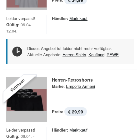
€ 34,99
Leider verpasst!
Händler:
Marktkauf
Gültig:
06.04. -
12.04.
Dieses Angebot ist leider nicht mehr verfügbar.
Aktuelle Angebote:
Herren Shirts
,
Kaufland
,
REWE
Herren-Retroshorts
Verpasst!
Marke:
Emporio Armani
Preis:
€ 29,99
Leider verpasst!
Händler:
Marktkauf
Gültig:
06.04. -