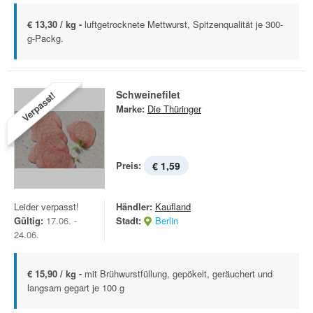
€ 13,30 / kg -
luftgetrocknete Mettwurst, Spitzenqualität je 300-
g-Packg.
Schweinefilet
Verpasst!
Marke:
Die Thüringer
Preis:
€ 1,59
Leider verpasst!
Händler:
Kaufland
Gültig:
17.06. -
Stadt:
Berlin
24.06.
€ 15,90 / kg -
mit Brühwurstfüllung, gepökelt, geräuchert und
langsam gegart je 100 g