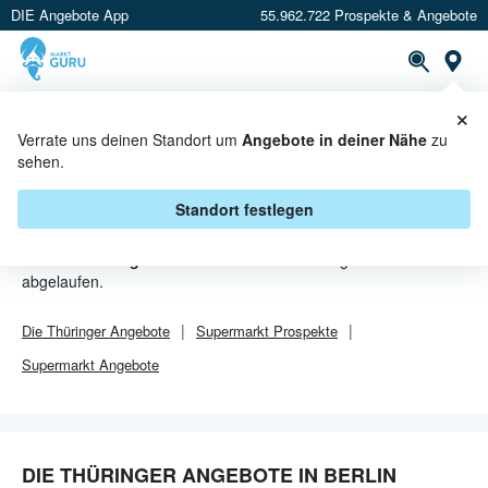
DIE Angebote App
55.962.722 Prospekte & Angebote
Or
×
PROSPEKTE
ANGEBOTE
CASHBACK
Verrate uns deinen Standort um
Angebote in deiner Nähe
zu
sehen.
DIE THÜRINGER ANGEBOTE IN
BERLIN
Standort festlegen
Von
Die Thüringer
sind in Berlin leider alle Angebebote
abgelaufen.
Die Thüringer
Angebote
Supermarkt
Prospekte
Supermarkt
Angebote
DIE THÜRINGER ANGEBOTE IN BERLIN