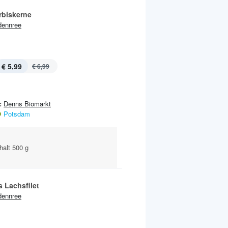
rbiskerne
dennree
€ 5,99
€ 6,99
:
Denns Biomarkt
Potsdam
halt 500 g
s Lachsfilet
dennree