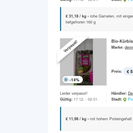
€ 31,18 / kg -
rohe Garnelen, mit einge
tiefgefroren 160 g
Bio-Kürbi
Verpasst!
Marke:
denn
Preis:
€ 5
-
14
%
Leider verpasst!
Händler:
De
Gültig:
17.12. - 02.01.
Stadt:
Po
€ 11,98 / kg -
mit hohem Proteingehalt