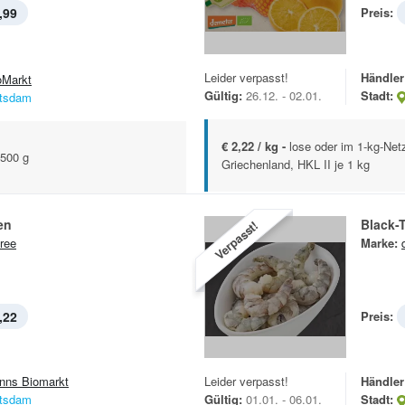
,99
Preis:
Leider verpasst!
Händler
oMarkt
Gültig:
26.12. - 02.01.
Stadt:
tsdam
€ 2,22 / kg -
lose oder im 1-kg-Netz
 500 g
Griechenland, HKL II je 1 kg
en
Black-
Verpasst!
ree
Marke:
,22
Preis:
nns Biomarkt
Leider verpasst!
Händler
tsdam
Gültig:
01.01. - 06.01.
Stadt: