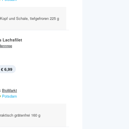
Kopf und Schale, tiefgefroren 225 g
s Lachsfilet
dennree
€ 6,99
:
BioMarkt
Potsdam
raktisch grätenfrei 160 g