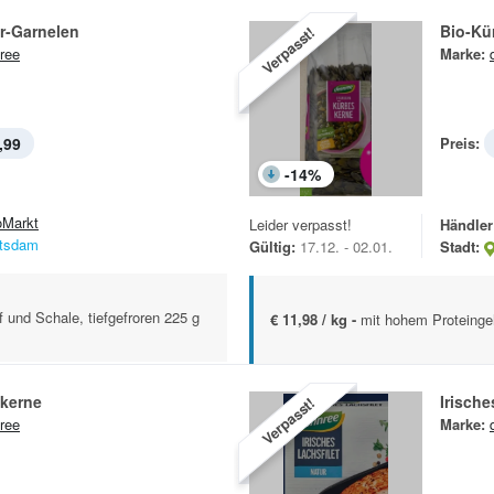
r-Garnelen
Bio-Kü
Verpasst!
ree
Marke:
,99
Preis:
-
14
%
oMarkt
Leider verpasst!
Händler
tsdam
Gültig:
17.12. - 02.01.
Stadt:
 und Schale, tiefgefroren 225 g
€ 11,98 / kg -
mit hohem Proteinge
skerne
Irische
Verpasst!
ree
Marke: