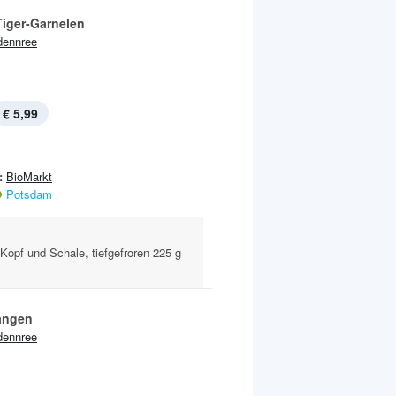
Tiger-Garnelen
dennree
€ 5,99
:
BioMarkt
Potsdam
Kopf und Schale, tiefgefroren 225 g
angen
dennree