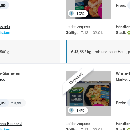
,99
Preis:
-
13
%
oMarkt
Leider verpasst!
Händler
tsdam
Gültig:
17.12. - 02.01.
Stadt:
 500 g
€ 43,68 / kg -
roh und ohne Haut, p
r-Garnelen
White-
Verpasst!
ree
Marke:
,99
Preis:
€ 5,99
-
14
%
nns Biomarkt
Leider verpasst!
Händler
tsdam
Gültig:
17.12. - 02.01.
Stadt: