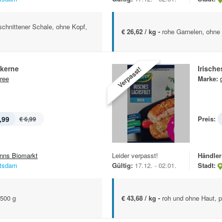
schnittener Schale, ohne Kopf,
€ 26,62 / kg -
rohe Garnelen, ohne 
skerne
Irische
Verpasst!
ree
Marke:
,99
Preis:
€ 6,99
nns Biomarkt
Leider verpasst!
Händler
tsdam
Gültig:
17.12. - 02.01.
Stadt:
 500 g
€ 43,68 / kg -
roh und ohne Haut, p