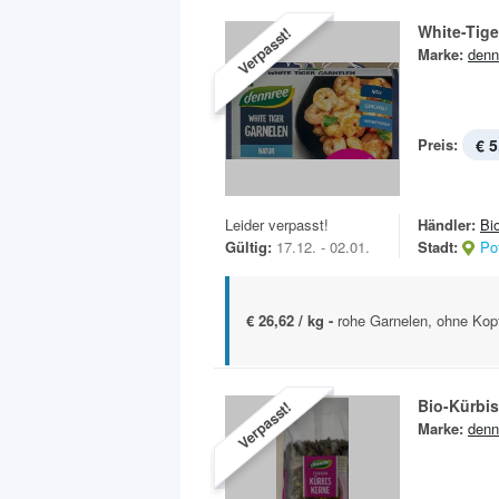
White-Tige
Verpasst!
Marke:
denn
Preis:
€ 5
Leider verpasst!
Händler:
Bi
Gültig:
17.12. - 02.01.
Stadt:
Po
€ 26,62 / kg -
rohe Garnelen, ohne Kopf
Bio-Kürbi
Verpasst!
Marke:
denn