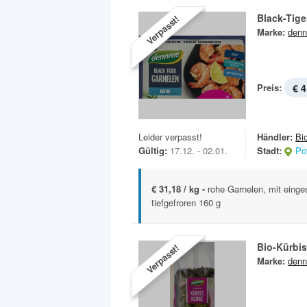
Black-Tige
Verpasst!
Marke:
denn
Preis:
€ 4
Leider verpasst!
Händler:
Bi
Gültig:
17.12. - 02.01.
Stadt:
Po
€ 31,18 / kg -
rohe Garnelen, mit einge
tiefgefroren 160 g
Bio-Kürbi
Verpasst!
Marke:
denn