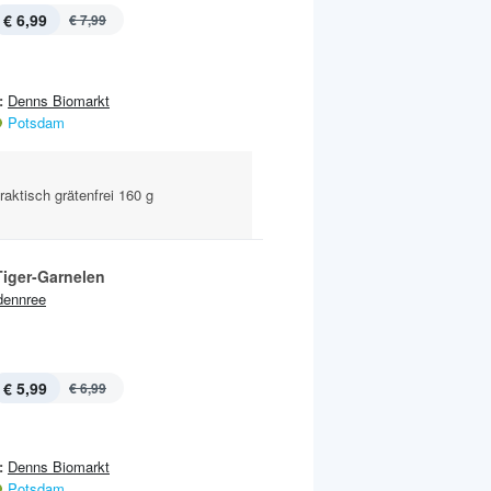
€ 6,99
€ 7,99
:
Denns Biomarkt
Potsdam
raktisch grätenfrei 160 g
Tiger-Garnelen
dennree
€ 5,99
€ 6,99
:
Denns Biomarkt
Potsdam