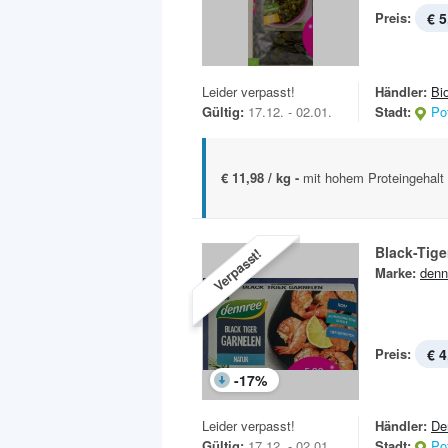
Preis:
€ 5
Leider verpasst!
Händler:
Bi
Gültig:
17.12. - 02.01.
Stadt:
Po
€ 11,98 / kg -
mit hohem Proteingehalt
Black-Tige
Verpasst!
Marke:
denn
Preis:
€ 4
-
17
%
Leider verpasst!
Händler:
De
Gültig:
17.12. - 02.01.
Stadt:
Po