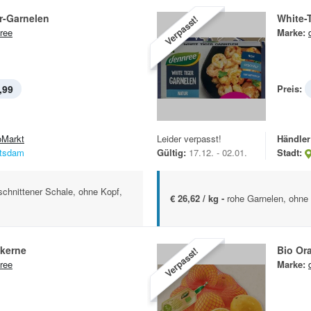
r-Garnelen
White-
Verpasst!
ree
Marke:
,99
Preis:
oMarkt
Leider verpasst!
Händler
tsdam
Gültig:
17.12. - 02.01.
Stadt:
schnittener Schale, ohne Kopf,
€ 26,62 / kg -
rohe Garnelen, ohne 
skerne
Bio Or
Verpasst!
ree
Marke: