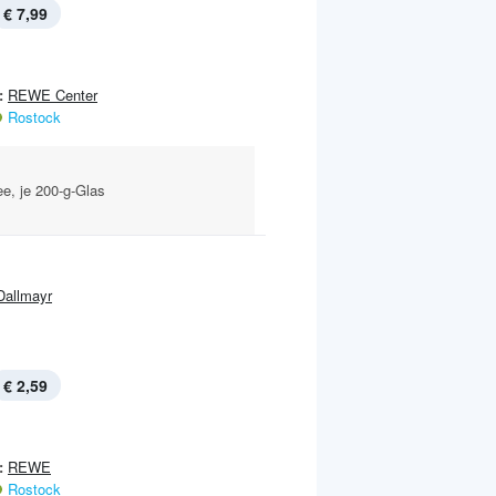
€ 7,99
:
REWE Center
Rostock
ee, je 200-g-Glas
Dallmayr
€ 2,59
:
REWE
Rostock