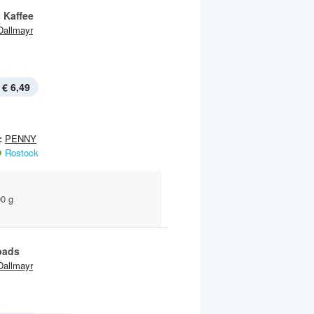
 Kaffee
Dallmayr
€ 6,49
:
PENNY
Rostock
00 g
pads
Dallmayr