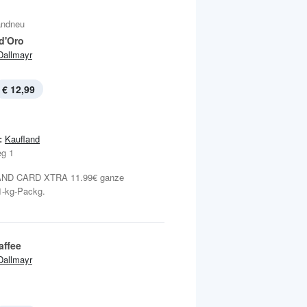
andneu
d'Oro
Dallmayr
€ 12,99
:
Kaufland
eg 1
ND CARD XTRA 11.99€ ganze
 1-kg-Packg.
affee
Dallmayr