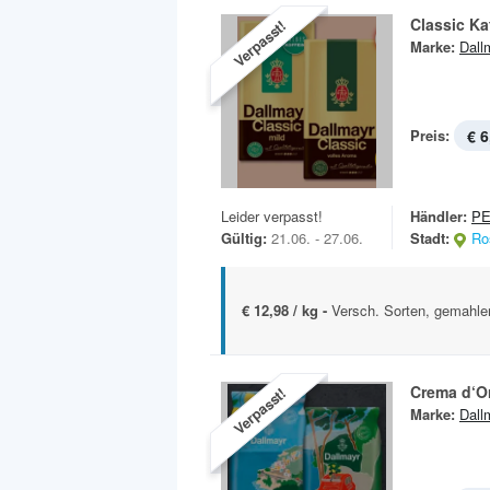
Classic Ka
Verpasst!
Marke:
Dall
Preis:
€ 6
Leider verpasst!
Händler:
P
Gültig:
21.06. - 27.06.
Stadt:
Ro
€ 12,98 / kg -
Versch. Sorten, gemahlen
Crema d‘Or
Verpasst!
Marke:
Dall