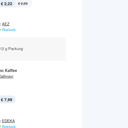
€ 2,22
€ 2,99
:
AEZ
Rostock
112 g Packung
o Kaffee
Dallmayr
€ 7,99
:
EDEKA
Rostock