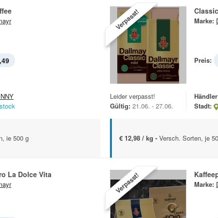
ffee
Classic
Verpasst!
mayr
Marke:
,49
Preis:
ENNY
Leider verpasst!
Händler
stock
Gültig:
21.06. - 27.06.
Stadt:
, ie 500 g
€ 12,98 / kg -
Versch. Sorten, je 5
o La Dolce Vita
Kaffee
Verpasst!
mayr
Marke: