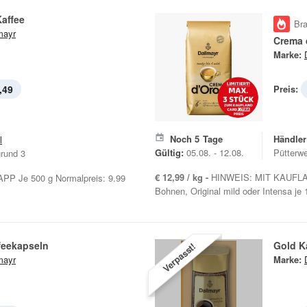
affee
Br
mayr
Crema 
Marke:
,49
Preis:
Noch
5
Tage
Händler
l
Gültig:
05.08. - 12.08.
Pütterw
rund 3
€ 12,99 / kg -
HINWEIS: MIT KAUFLA
P Je 500 g Normalpreis: 9.99
Bohnen, Original mild oder Intensa je
feekapseln
Gold K
Verpasst!
mayr
Marke: