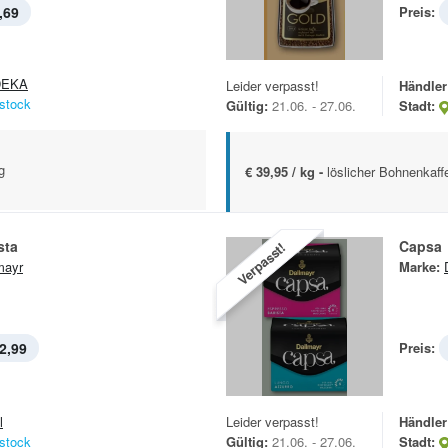
,69
Preis:
DEKA
Leider verpasst!
Händler
stock
Gültig:
21.06. - 27.06.
Stadt:
g
€ 39,95 / kg -
löslicher Bohnenkaff
sta
Capsa
Verpasst!
mayr
Marke:
2,99
Preis:
l
Leider verpasst!
Händler
stock
Gültig:
21.06. - 27.06.
Stadt: