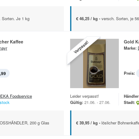
 Sorten. Je 1 kg
€ 46,25 / kg -
versch. Sorten, je 5
cher Kaffee
Gold K
Verpasst!
mayr
Marke:
,99
Preis:
EKA Foodservice
Leider verpasst!
Händler
stock
Gültig:
21.06. - 27.06.
Stadt:
OSSHÄNDLER, 200 g Glas
€ 39,95 / kg -
löslicher Bohnenkaff