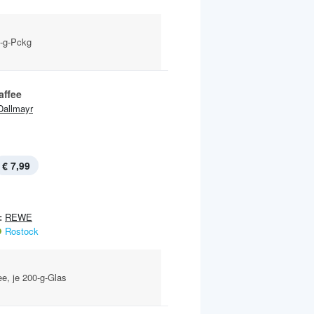
6-g-Pckg
affee
Dallmayr
€ 7,99
:
REWE
Rostock
ee, je 200-g-Glas