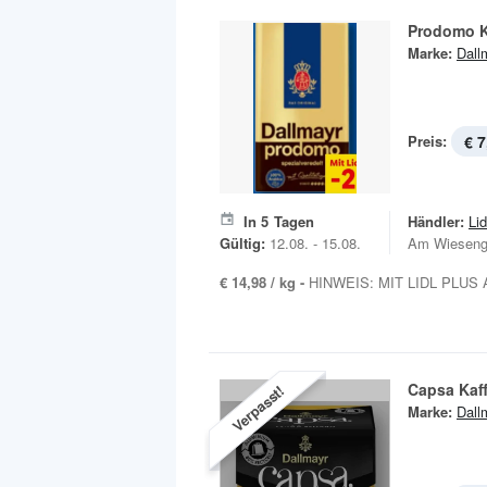
Prodomo K
Marke:
Dall
Preis:
€ 7
In
5
Tagen
Händler:
Lid
Gültig:
12.08. - 15.08.
Am Wieseng
€ 14,98 / kg -
HINWEIS: MIT LIDL PLUS AP
Capsa Kaf
Verpasst!
Marke:
Dall