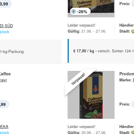
3,99
Preis:
-
26
%
Leider verpasst!
Händler
DI SÜD
Gültig:
21.06. - 27.06.
Stadt:
stock
€ 17,90 / kg -
versch. Sorten 124-
e 1-kg-Packung
affee
Prodom
Verpasst!
mayr
Marke:
,99
Preis:
DEKA
Leider verpasst!
Händler
stock
Gültig:
25.06. - 27.06.
Stadt: