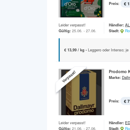
Preis:
€ 1
Leider verpasst!
Händler:
AL
Gültig:
25.06. - 27.06.
Stadt:
Ro
€ 13,99 / kg -
Leggero oder Intenso; j
Prodomo K
Verpasst!
Marke:
Dall
Preis:
€ 7
Leider verpasst!
Händler:
E
Gültig:
21.06. - 27.06.
Stadt:
Ro