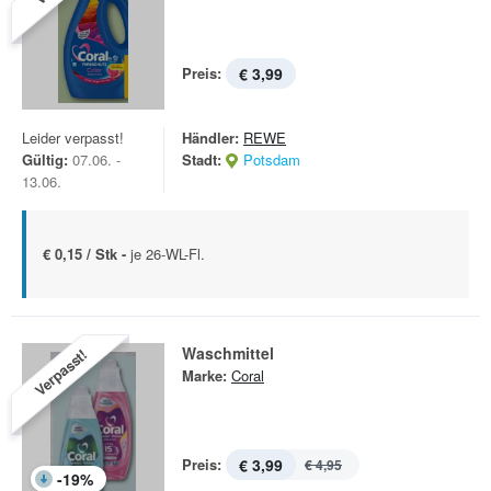
Preis:
€ 3,99
Leider verpasst!
Händler:
REWE
Gültig:
07.06. -
Stadt:
Potsdam
13.06.
€ 0,15 / Stk -
je 26-WL-Fl.
Waschmittel
Verpasst!
Marke:
Coral
Preis:
€ 3,99
€ 4,95
-
19
%