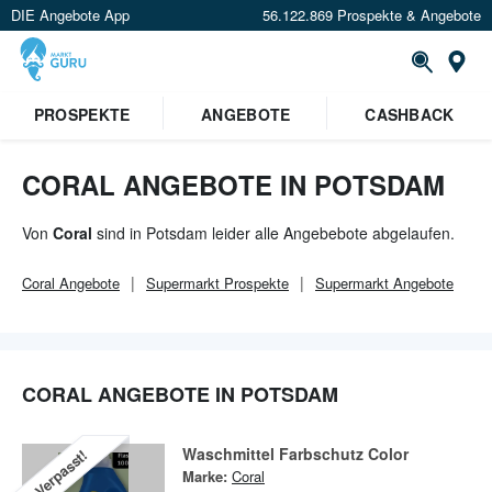
DIE Angebote App
56.122.869 Prospekte & Angebote
Or
×
PROSPEKTE
ANGEBOTE
CASHBACK
Verrate uns deinen Standort um
Angebote in deiner Nähe
zu
sehen.
CORAL ANGEBOTE IN POTSDAM
Standort festlegen
Von
Coral
sind in Potsdam leider alle Angebebote abgelaufen.
Coral
Angebote
Supermarkt
Prospekte
Supermarkt
Angebote
CORAL ANGEBOTE IN POTSDAM
Waschmittel Farbschutz Color
Verpasst!
Marke:
Coral