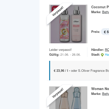
Coconut P
Verpasst!
Marke:
Bett
Preis:
€ 5
Leider verpasst!
Händler:
R
Gültig:
21.06. - 26.06.
Stadt:
Ha
€ 23,96 / l -
oder S.Oliver Fragrance Bo
Woman No
Verpasst!
Marke:
Bett