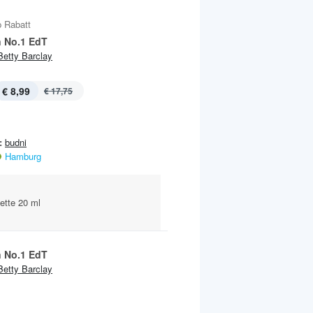
 Rabatt
 No.1 EdT
Betty Barclay
€ 8,99
€ 17,75
:
budni
Hamburg
ette 20 ml
 No.1 EdT
Betty Barclay