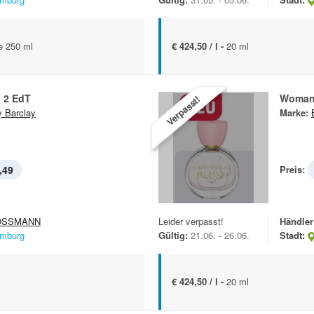
e 250 ml
€ 424,50 / l -
20 ml
 2 EdT
Woman
Verpasst!
y Barclay
Marke:
,49
Preis:
OSSMANN
Leider verpasst!
Händler
mburg
Gültig:
21.06. - 26.06.
Stadt:
€ 424,50 / l -
20 ml