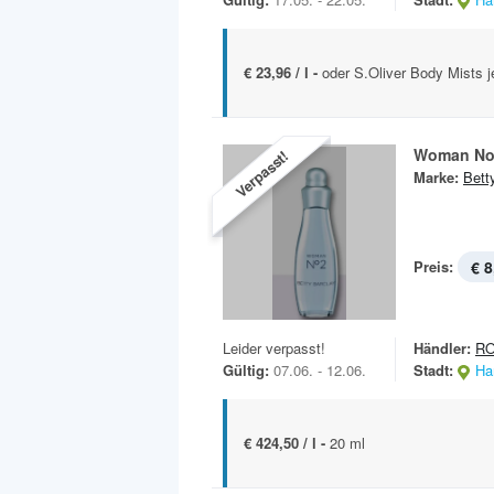
€ 23,96 / l -
oder S.Oliver Body Mists j
Woman No
Verpasst!
Marke:
Bett
Preis:
€ 8
Leider verpasst!
Händler:
R
Gültig:
07.06. - 12.06.
Stadt:
Ha
€ 424,50 / l -
20 ml