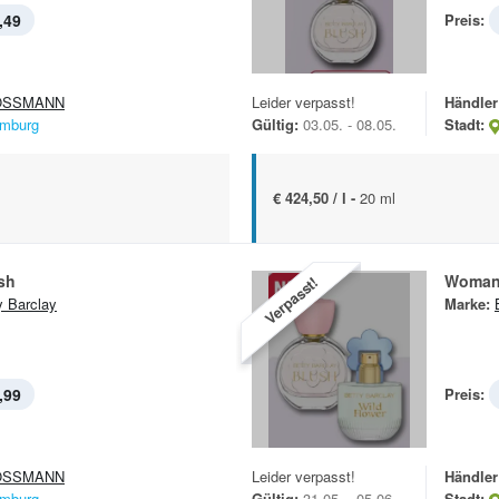
,49
Preis:
OSSMANN
Leider verpasst!
Händler
mburg
Gültig:
03.05. - 08.05.
Stadt:
€ 424,50 / l -
20 ml
sh
Woman
Verpasst!
y Barclay
Marke:
,99
Preis:
OSSMANN
Leider verpasst!
Händler
mburg
Gültig:
31.05. - 05.06.
Stadt: