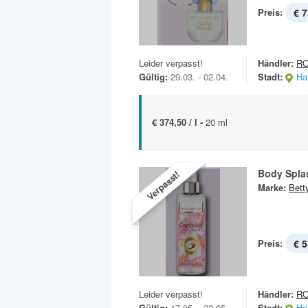
Preis:
€ 7
Leider verpasst!
Händler:
R
Gültig:
29.03. - 02.04.
Stadt:
Ha
€ 374,50 / l -
20 ml
Body Spla
Verpasst!
Marke:
Bett
Preis:
€ 5
Leider verpasst!
Händler:
R
Gültig:
17.05. - 22.05.
Stadt:
Ha