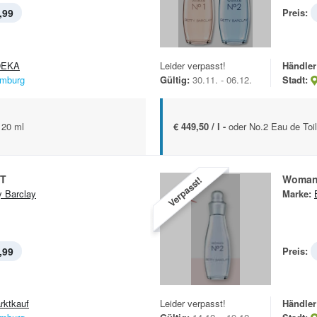
,99
Preis:
DEKA
Leider verpasst!
Händler
mburg
Gültig:
30.11. - 06.12.
Stadt:
 20 ml
€ 449,50 / l -
oder No.2 Eau de Toil
T
Woman
Verpasst!
y Barclay
Marke:
,99
Preis:
rktkauf
Leider verpasst!
Händler