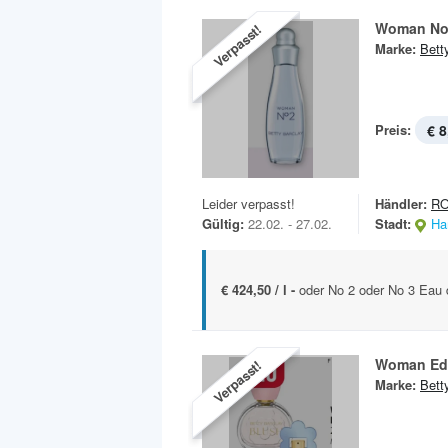
Woman No
Verpasst!
Marke:
Bett
Preis:
€ 8
Leider verpasst!
Händler:
R
Gültig:
22.02. - 27.02.
Stadt:
Ha
€ 424,50 / l -
oder No 2 oder No 3 Eau d
Woman Ed
Verpasst!
Marke:
Bett