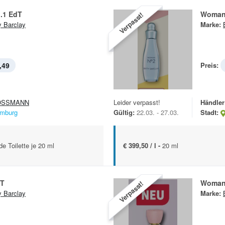
.1 EdT
Woman
Verpasst!
y Barclay
Marke:
,49
Preis:
OSSMANN
Leider verpasst!
Händler
mburg
Gültig:
22.03. - 27.03.
Stadt:
e Toilette je 20 ml
€ 399,50 / l -
20 ml
T
Woman
Verpasst!
y Barclay
Marke: