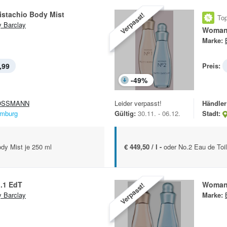
istachio Body Mist
Verpasst!
Top
y Barclay
Woman
Marke:
,99
Preis:
-
49
%
OSSMANN
Leider verpasst!
Händler
mburg
Gültig:
30.11. - 06.12.
Stadt:
dy Mist je 250 ml
€ 449,50 / l -
oder No.2 Eau de Toil
.1 EdT
Woman
Verpasst!
y Barclay
Marke: