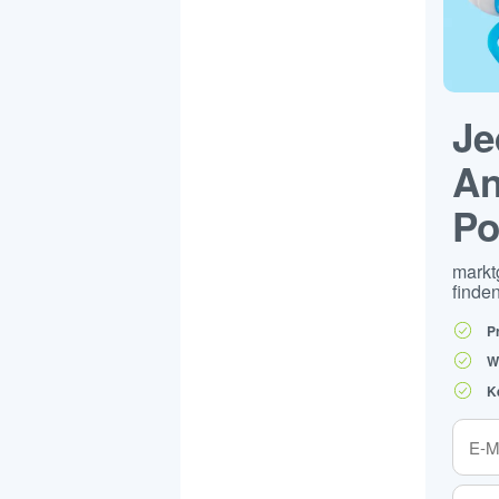
Je
An
Po
markt
finden
P
W
K