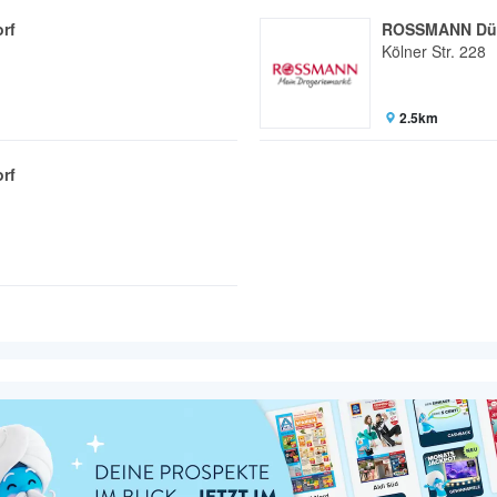
rf
ROSSMANN Düs
Kölner Str. 228
2.5km
rf