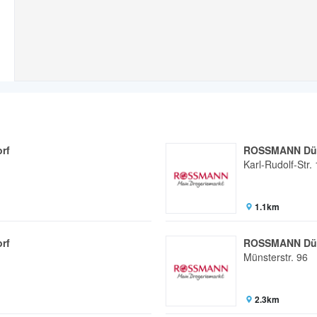
rf
ROSSMANN Düs
Karl-Rudolf-Str.
1.1km
rf
ROSSMANN Düs
Münsterstr. 96
2.3km