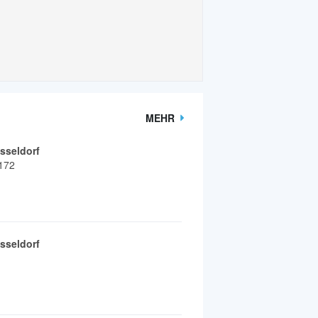
MEHR
seldorf
 172
seldorf