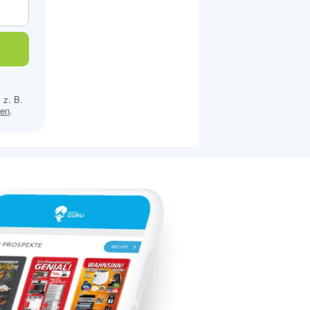
 z. B.
sen
.