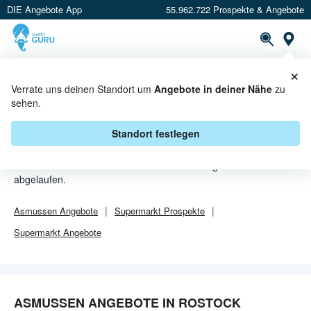
DIE Angebote App
55.962.722 Prospekte & Angebote
Or
×
PROSPEKTE
ANGEBOTE
CASHBACK
Verrate uns deinen Standort um
Angebote in deiner Nähe
zu
sehen.
ASMUSSEN ANGEBOTE IN
ROSTOCK
Standort festlegen
Von
Asmussen
sind in Rostock leider alle Angebebote
abgelaufen.
Asmussen
Angebote
Supermarkt
Prospekte
Supermarkt
Angebote
ASMUSSEN ANGEBOTE IN ROSTOCK