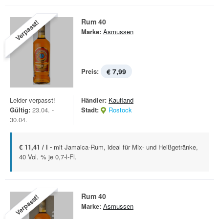
Rum 40
Verpasst!
Marke:
Asmussen
Preis:
€ 7,99
Leider verpasst!
Händler:
Kaufland
Gültig:
23.04. -
Stadt:
Rostock
30.04.
€ 11,41 / l -
mit Jamaica-Rum, ideal für Mix- und Heißgetränke,
40 Vol. % je 0,7-l-Fl.
Rum 40
Verpasst!
Marke:
Asmussen