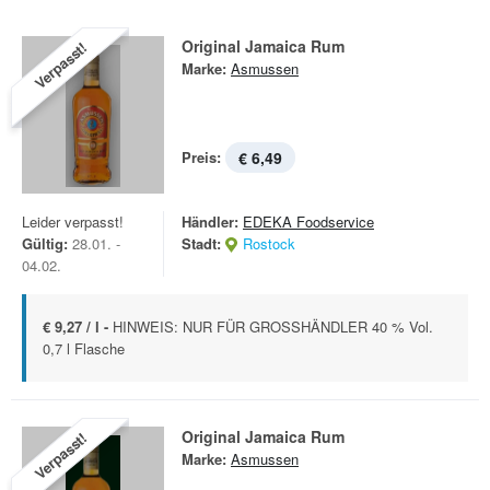
Original Jamaica Rum
Verpasst!
Marke:
Asmussen
Preis:
€ 6,49
Leider verpasst!
Händler:
EDEKA Foodservice
Gültig:
28.01. -
Stadt:
Rostock
04.02.
€ 9,27 / l -
HINWEIS: NUR FÜR GROSSHÄNDLER 40 % Vol.
0,7 l Flasche
Original Jamaica Rum
Verpasst!
Marke:
Asmussen