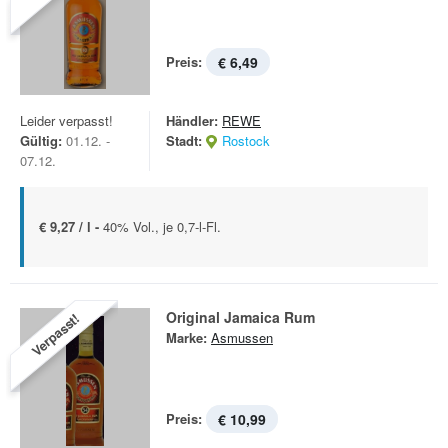
Preis:
€ 6,49
Leider verpasst!
Händler:
REWE
Gültig:
01.12. -
Stadt:
Rostock
07.12.
€ 9,27 / l -
40% Vol., je 0,7-l-Fl.
Original Jamaica Rum
Verpasst!
Marke:
Asmussen
Preis:
€ 10,99