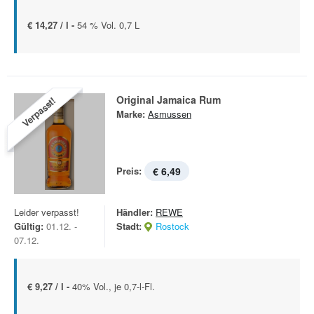
€ 14,27 / l -
54 % Vol. 0,7 L
Original Jamaica Rum
Verpasst!
Marke:
Asmussen
Preis:
€ 6,49
Leider verpasst!
Händler:
REWE
Gültig:
01.12. -
Stadt:
Rostock
07.12.
€ 9,27 / l -
40% Vol., je 0,7-l-Fl.