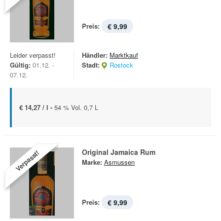
Preis:
€ 9,99
Leider verpasst!
Händler:
Marktkauf
Gültig:
01.12. -
Stadt:
Rostock
07.12.
€ 14,27 / l -
54 % Vol. 0,7 L
Original Jamaica Rum
Verpasst!
Marke:
Asmussen
Preis:
€ 9,99