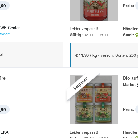
,59
Preis:
WE Center
Leider verpasst!
Händler
tsdam
Gültig:
02.11. - 08.11.
Stadt:
Gl.
€ 11,96 / kg -
versch. Sorten, 250 
üre
Bio auf
Verpasst!
s
Marke:
,99
Preis:
DEKA
Leider verpasst!
Händler