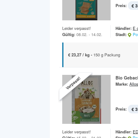
Preis:
€ 3
Leider verpasst!
Händler:
E 
Gültig:
08.02. - 14.02.
Stadt:
Po
€ 23,27 / kg -
150 g Packung
Bio Gebac
Verpasst!
Marke:
Allo
Preis:
€ 3
Leider verpasst!
Händler:
E
Gültig:
15.03. - 21.03.
Stadt:
Po