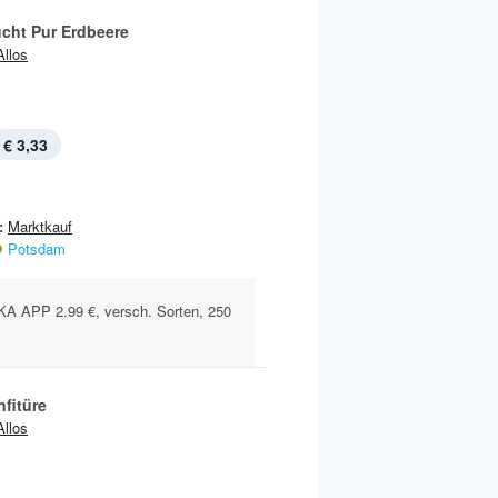
ucht Pur Erdbeere
Allos
€ 3,33
:
Marktkauf
Potsdam
 APP 2.99 €, versch. Sorten, 250
fitüre
Allos