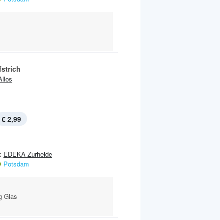
strich
Allos
€ 2,99
:
EDEKA Zurheide
Potsdam
g Glas