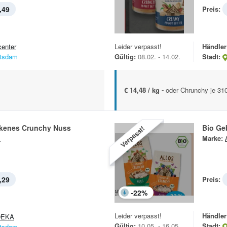
,49
Preis:
center
Leider verpasst!
Händler
tsdam
Gültig:
08.02. - 14.02.
Stadt:
€ 14,48 / kg -
oder Chrunchy je 31
kenes Crunchy Nuss
Bio Ge
Verpasst!
s
Marke:
,29
Preis:
-
22
%
Leider verpasst!
Händler
DEKA
Gültig:
10.05. - 16.05.
Stadt:
tsdam