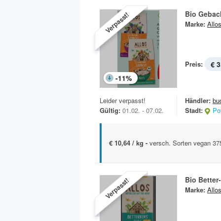
Bio Gebac
Verpasst!
Marke:
Allo
Preis:
€ 3
-
11
%
Leider verpasst!
Händler:
bu
Gültig:
01.02. - 07.02.
Stadt:
Po
€ 10,64 / kg -
versch. Sorten vegan 37
Bio Better
Verpasst!
Marke:
Allo