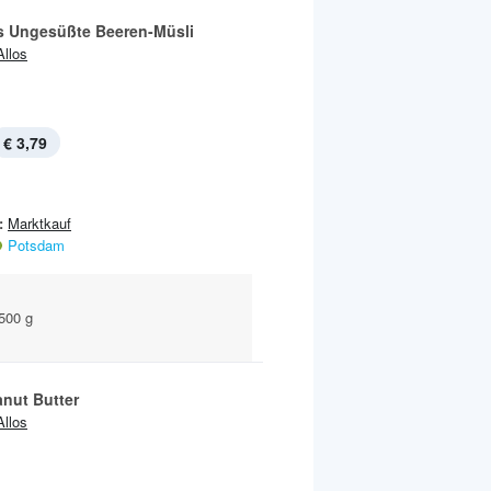
s Ungesüßte Beeren-Müsli
Allos
€ 3,79
:
Marktkauf
Potsdam
 500 g
anut Butter
Allos