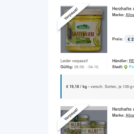
Herzhafte 
Verpasst!
Marke:
Allo
Preis:
€ 2
Leider verpasst!
Händler:
RE
Gültig:
28.09. - 04.10.
Stadt:
Po
€ 19,18 / kg -
versch. Sorten, je 135-g
Herzhafte 
Verpasst!
Marke:
Allo