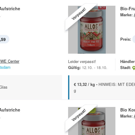
Aufstriche
Bio-Fr
Verpasst!
s
Marke:
,59
Preis:
WE Center
Leider verpasst!
Händler
tsdam
Gültig:
12.10. - 18.10.
Stadt:
€ 13,32 / kg -
HINWEIS: MIT EDEKA
-Glas
g
Aufstriche
Bio Kon
Verpasst!
s
Marke: