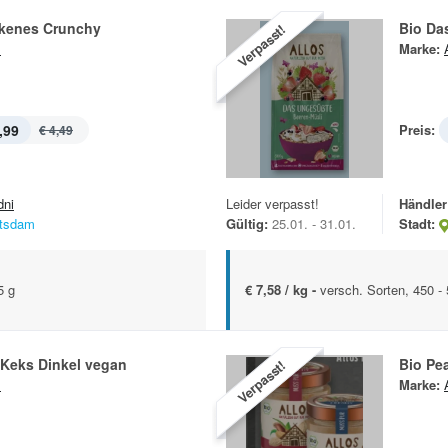
kenes Crunchy
Bio Da
Verpasst!
s
Marke:
,99
Preis:
€ 4,49
dni
Leider verpasst!
Händler
tsdam
Gültig:
25.01. - 31.01.
Stadt:
5 g
€ 7,58 / kg -
versch. Sorten, 450 -
-Keks Dinkel vegan
Bio Pe
Verpasst!
s
Marke: