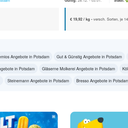
tsdam
Gültig:
28.12. - 03.01.
Stadt:
€ 19,92 / kg -
versch. Sorten, je 1
emios Angebote in Potsdam
Gut & Günstig Angebote in Potsdam
ngebote in Potsdam
Gläserne Molkerei Angebote in Potsdam
Köl
m
Steinemann Angebote in Potsdam
Bresso Angebote in Potsda