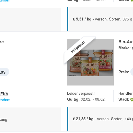
€ 9,31 / kg -
versch. Sorten, 375 g
ne
Bio-Auf
Verpasst!
s
Marke:
,99
Preis:
Leider verpasst!
Händler
DEKA
Gültig:
02.02. - 08.02.
Stadt:
tsdam
€ 21,35 / kg -
versch. Sorten, 140 
kung