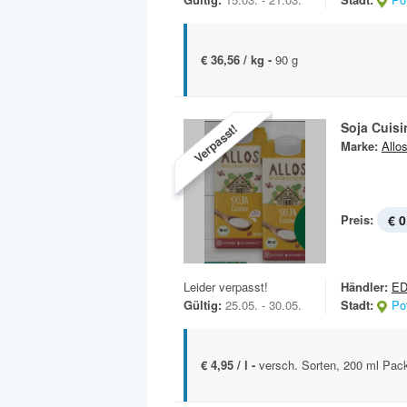
€ 36,56 / kg -
90 g
Soja Cuisi
Verpasst!
Marke:
Allo
Preis:
€ 0
Leider verpasst!
Händler:
E
Gültig:
25.05. - 30.05.
Stadt:
Po
€ 4,95 / l -
versch. Sorten, 200 ml Pac