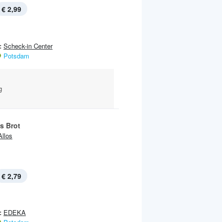
€ 2,99
:
Scheck-in Center
Potsdam
g
s Brot
Allos
€ 2,79
:
EDEKA