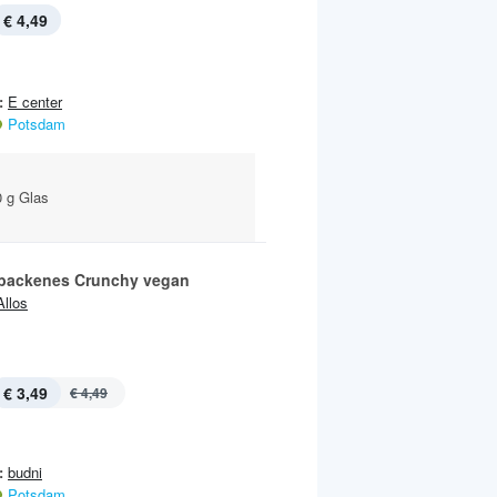
€ 4,49
:
E center
Potsdam
0 g Glas
backenes Crunchy vegan
Allos
€ 3,49
€ 4,49
:
budni
Potsdam