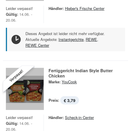
Leider verpasst!
Händler:
Hieber's Frische Center
Gültig:
14.06. -
20.06.
Dieses Angebot ist leider nicht mehr verfügbar.
Aktuelle Angebote:
Instantgerichte
,
REWE
,
REWE Center
Fertiggericht Indian Style Butter
Verpasst!
Chicken
Marke:
YouCook
Preis:
€ 3,79
Leider verpasst!
Händler:
Scheck-in Center
Gültig:
14.06. -
20.06.