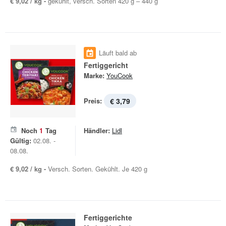
€ 9,02 / kg -
gekühlt, versch. Sorten 420 g – 440 g
Läuft bald ab
Fertiggericht
Marke:
YouCook
Preis:
€ 3,79
Noch
1
Tag
Händler:
Lidl
Gültig:
02.08. -
08.08.
€ 9,02 / kg -
Versch. Sorten. Gekühlt. Je 420 g
Fertiggerichte