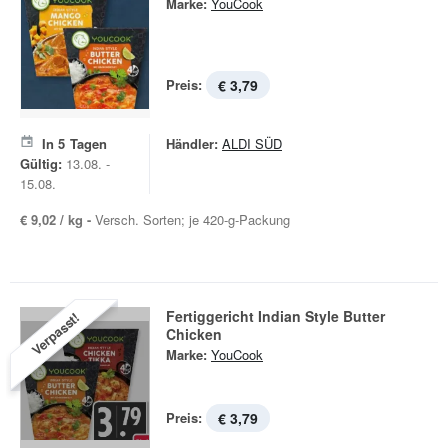
Marke:
YouCook
Preis:
€ 3,79
In
5
Tagen
Händler:
ALDI SÜD
Gültig:
13.08. -
15.08.
€ 9,02 / kg -
Versch. Sorten; je 420-g-Packung
Fertiggericht Indian Style Butter
Verpasst!
Chicken
Marke:
YouCook
Preis:
€ 3,79