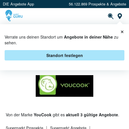
DIE Angebote App
56.122.869 Prospekte & Angebote
St
×
PROSPEKTE
ANGEBOTE
CASHBACK
Verrate uns deinen Standort um
Angebote in deiner Nähe
zu
sehen.
YOUCOOK ANGEBOTE &
AKTIONEN
Standort festlegen
Von der Marke
YouCook
gibt es
aktuell 3 gültige Angebote
.
Supermarkt
Prospekte
Supermarkt
Angebote