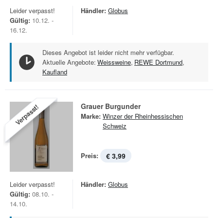
Leider verpasst!
Händler:
Globus
Gültig:
10.12. -
16.12.
Dieses Angebot ist leider nicht mehr verfügbar.
Aktuelle Angebote:
Weissweine
,
REWE Dortmund
,
Kaufland
Grauer Burgunder
Verpasst!
Marke:
Winzer der Rheinhessischen
Schweiz
Preis:
€ 3,99
Leider verpasst!
Händler:
Globus
Gültig:
08.10. -
14.10.