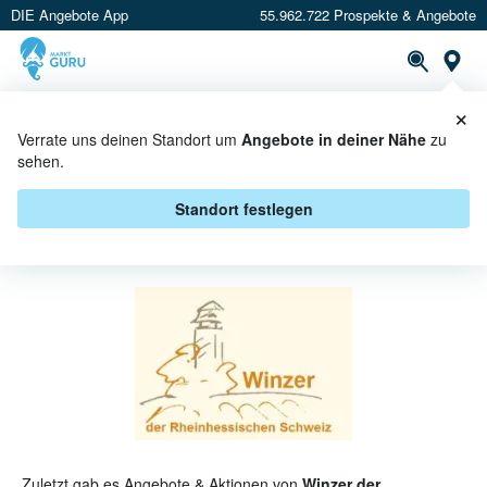
DIE Angebote App
55.962.722 Prospekte & Angebote
St
×
PROSPEKTE
ANGEBOTE
CASHBACK
Verrate uns deinen Standort um
Angebote in deiner Nähe
zu
sehen.
WINZER DER RHEINHESSISCHEN
SCHWEIZ ANGEBOTE &
Standort festlegen
AKTIONEN
Zuletzt gab es Angebote & Aktionen von
Winzer der