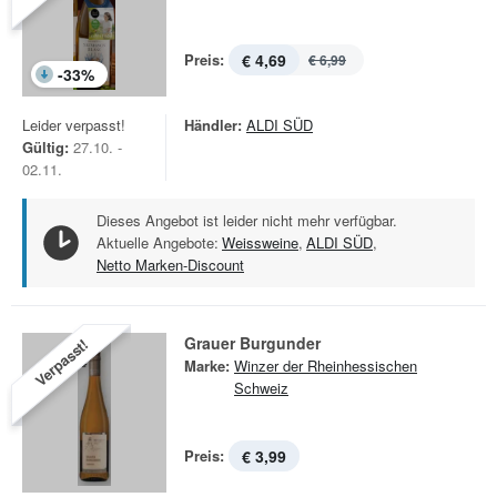
Preis:
€ 4,69
€ 6,99
-
33
%
Leider verpasst!
Händler:
ALDI SÜD
Gültig:
27.10. -
02.11.
Dieses Angebot ist leider nicht mehr verfügbar.
Aktuelle Angebote:
Weissweine
,
ALDI SÜD
,
Netto Marken-Discount
Grauer Burgunder
Verpasst!
Marke:
Winzer der Rheinhessischen
Schweiz
Preis:
€ 3,99