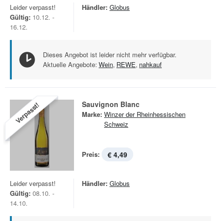
Leider verpasst!
Händler:
Globus
Gültig:
10.12. -
16.12.
Dieses Angebot ist leider nicht mehr verfügbar.
Aktuelle Angebote:
Wein
,
REWE
,
nahkauf
Sauvignon Blanc
Verpasst!
Marke:
Winzer der Rheinhessischen
Schweiz
Preis:
€ 4,49
Leider verpasst!
Händler:
Globus
Gültig:
08.10. -
14.10.