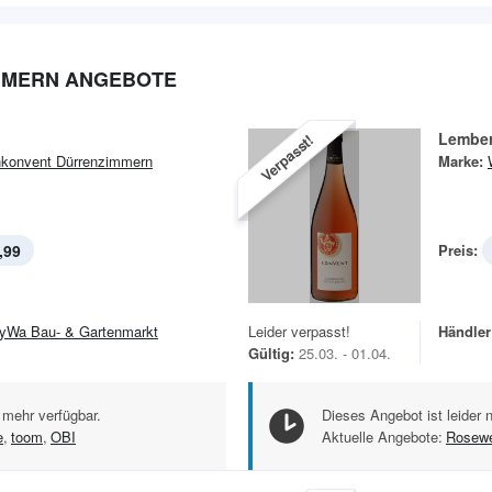
MMERN ANGEBOTE
Lember
Verpasst!
konvent Dürrenzimmern
Marke:
,99
Preis:
yWa Bau- & Gartenmarkt
Leider verpasst!
Händler
Gültig:
25.03. - 01.04.
 mehr verfügbar.
Dieses Angebot ist leider 
e
,
toom
,
OBI
Aktuelle Angebote:
Rosewe