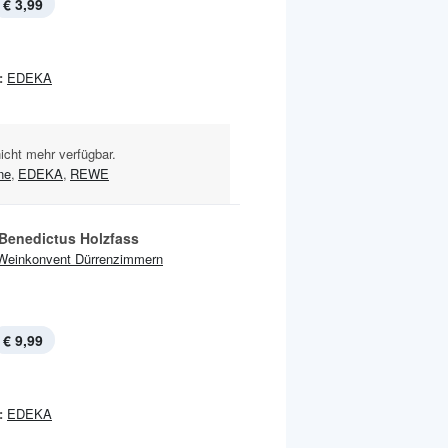
€ 3,99
:
EDEKA
nicht mehr verfügbar.
ne
,
EDEKA
,
REWE
Benedictus Holzfass
Weinkonvent Dürrenzimmern
€ 9,99
:
EDEKA