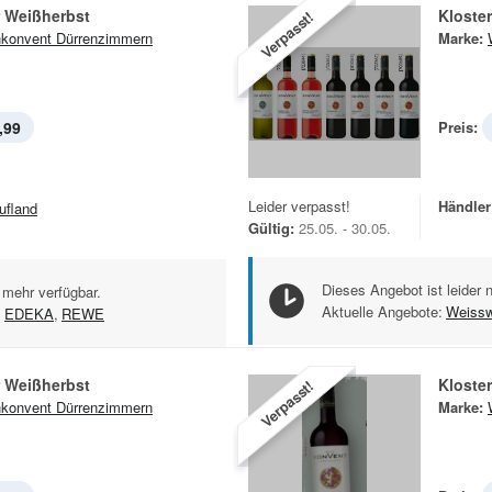
 Weißherbst
Verpasst!
konvent Dürrenzimmern
Marke:
,99
Preis:
Leider verpasst!
Händler
ufland
Gültig:
25.05. - 30.05.
Dieses Angebot ist leider 
 mehr verfügbar.
Aktuelle Angebote:
Weissw
,
EDEKA
,
REWE
 Weißherbst
Kloste
Verpasst!
konvent Dürrenzimmern
Marke: