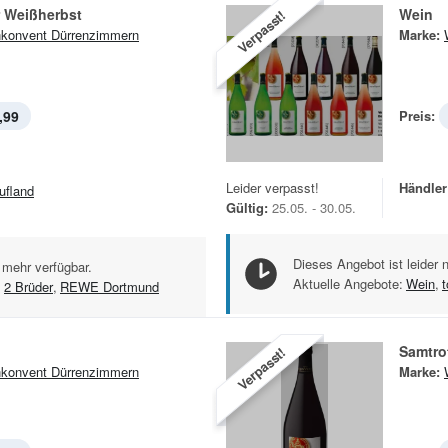
 Weißherbst
Wein
Verpasst!
konvent Dürrenzimmern
Marke:
,99
Preis:
Leider verpasst!
Händler
ufland
Gültig:
25.05. - 30.05.
Dieses Angebot ist leider 
 mehr verfügbar.
Aktuelle Angebote:
Wein
,
,
2 Brüder
,
REWE Dortmund
Samtro
Verpasst!
konvent Dürrenzimmern
Marke: