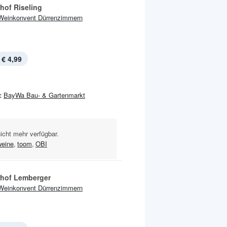
Klosterhof Riseling
Weinkonvent Dürrenzimmern
€ 4,99
:
BayWa Bau- & Gartenmarkt
nicht mehr verfügbar.
eine
,
toom
,
OBI
rhof Lemberger
Weinkonvent Dürrenzimmern