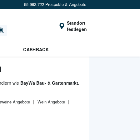
55.962.722 Prospekte & Angebote
Standort
festlegen
CASHBACK
N
ndlern wie
BayWa Bau- & Gartenmarkt,
eweine Angebote
Wein Angebote