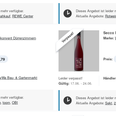
 mehr verfügbar.
Dieses Angebot ist leider 
nahkauf
,
REWE Center
Aktuelle Angebote:
Rotwei
Secco 
Verpasst!
konvent Dürrenzimmern
Marke:
,79
Preis:
yWa Bau- & Gartenmarkt
Leider verpasst!
Händler
Gültig:
17.06. - 24.06.
 mehr verfügbar.
Dieses Angebot ist leider 
e
,
toom
,
OBI
Aktuelle Angebote:
Sekt
,
2