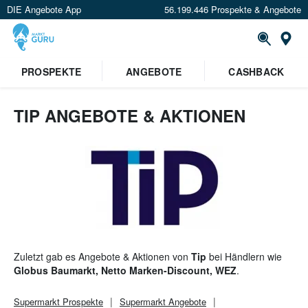
DIE Angebote App
56.199.446 Prospekte & Angebote
St
PROSPEKTE
ANGEBOTE
CASHBACK
TIP ANGEBOTE & AKTIONEN
Zuletzt gab es Angebote & Aktionen von
Tip
bei Händlern wie
Globus Baumarkt, Netto Marken-Discount, WEZ
.
Supermarkt
Prospekte
Supermarkt
Angebote