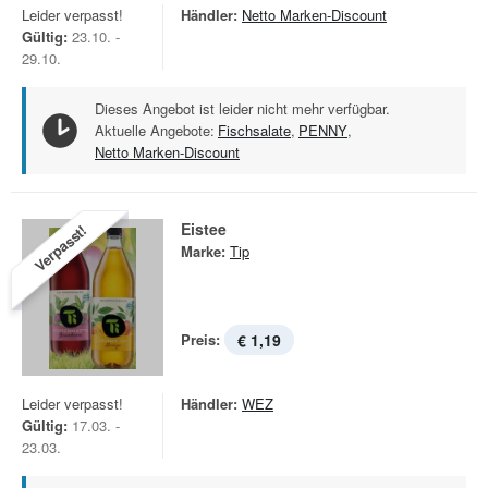
Leider verpasst!
Händler:
Netto Marken-Discount
Gültig:
23.10. -
29.10.
Dieses Angebot ist leider nicht mehr verfügbar.
Aktuelle Angebote:
Fischsalate
,
PENNY
,
Netto Marken-Discount
Eistee
Verpasst!
Marke:
Tip
Preis:
€ 1,19
Leider verpasst!
Händler:
WEZ
Gültig:
17.03. -
23.03.