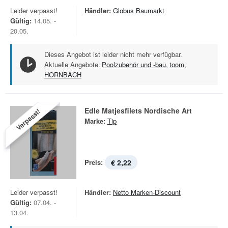
Leider verpasst!
Händler:
Globus Baumarkt
Gültig:
14.05. -
20.05.
Dieses Angebot ist leider nicht mehr verfügbar.
Aktuelle Angebote:
Poolzubehör und -bau
,
toom
,
HORNBACH
Edle Matjesfilets Nordische Art
Verpasst!
Marke:
Tip
Preis:
€ 2,22
Leider verpasst!
Händler:
Netto Marken-Discount
Gültig:
07.04. -
13.04.