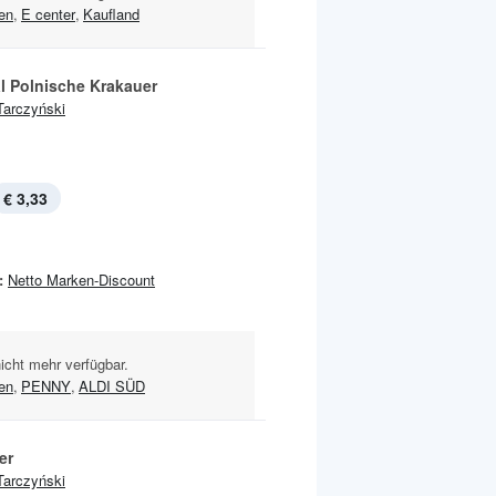
en
,
E center
,
Kaufland
al Polnische Krakauer
Tarczyński
€ 3,33
:
Netto Marken-Discount
nicht mehr verfügbar.
en
,
PENNY
,
ALDI SÜD
er
Tarczyński