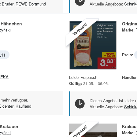
2 Brüder
,
REWE Dortmund
Aktuelle Angebote:
Schink
s Hähnchen
Origin
Verpasst!
zyński
Marke:
,11
Preis:
DEKA
Leider verpasst!
Händler
Gültig:
31.05. - 06.06.
 mehr verfügbar.
Dieses Angebot ist leider 
E center
,
Kaufland
Aktuelle Angebote:
Schink
 Krakauer
Krakau
Verpasst!
zyński
Marke: