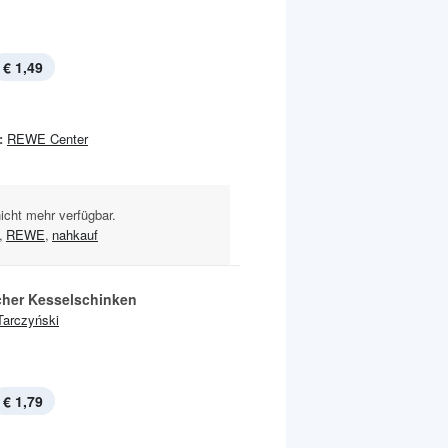
€ 1,49
:
REWE Center
nicht mehr verfügbar.
,
REWE
,
nahkauf
cher Kesselschinken
Tarczyński
€ 1,79