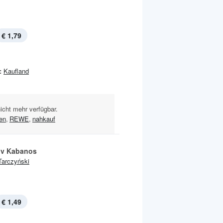
€ 1,79
:
Kaufland
nicht mehr verfügbar.
en
,
REWE
,
nahkauf
iv Kabanos
Tarczyński
€ 1,49