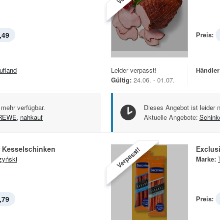
,49
Preis:
ufland
Leider verpasst!
Händler
Gültig:
24.06. - 01.07.
 mehr verfügbar.
Dieses Angebot ist leider 
REWE
,
nahkauf
Aktuelle Angebote:
Schink
r Kesselschinken
Exclus
Verpasst!
zyński
Marke:
,79
Preis: