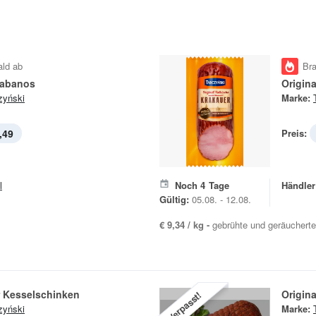
ald ab
Br
Kabanos
Origin
zyński
Marke:
,49
Preis:
l
Noch
4
Tage
Händler
Gültig:
05.08. - 12.08.
€ 9,34 / kg -
gebrühte und geräucherte
r Kesselschinken
Origin
Verpasst!
zyński
Marke: