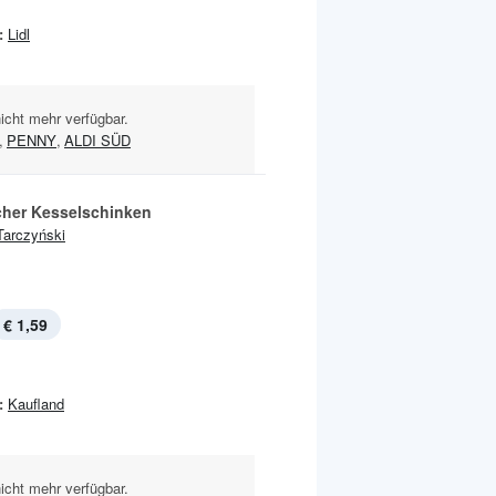
:
Lidl
nicht mehr verfügbar.
,
PENNY
,
ALDI SÜD
cher Kesselschinken
Tarczyński
€ 1,59
:
Kaufland
nicht mehr verfügbar.