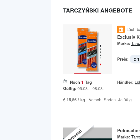
TARCZYŃSKI ANGEBOTE
Läuft b
Exclusiv 
Marke:
Tarc
Preis:
€ 1
Noch
1
Tag
Händler:
Lid
Gültig:
05.08. - 08.08.
€ 16,56 / kg -
Versch. Sorten. Je 90 g
Polnische
Verpasst!
Marke:
Tarc