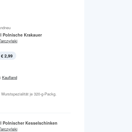
andneu
al Polnische Krakauer
Tarczyński
€ 2,99
:
Kaufland
 Wurstspezialität je 320-g-Packg.
al Polnischer Kesselschinken
Tarczyński