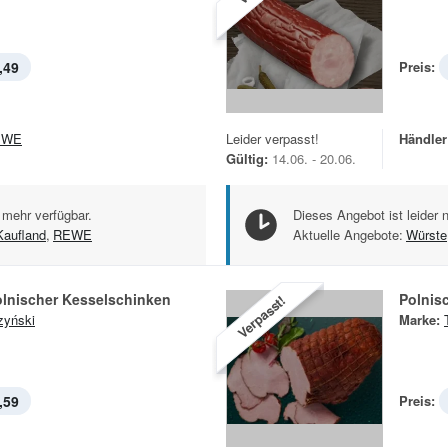
,49
Preis:
EWE
Leider verpasst!
Händler
Gültig:
14.06. - 20.06.
 mehr verfügbar.
Dieses Angebot ist leider 
Kaufland
,
REWE
Aktuelle Angebote:
Würste
olnischer Kesselschinken
Polnis
Verpasst!
zyński
Marke:
,59
Preis: