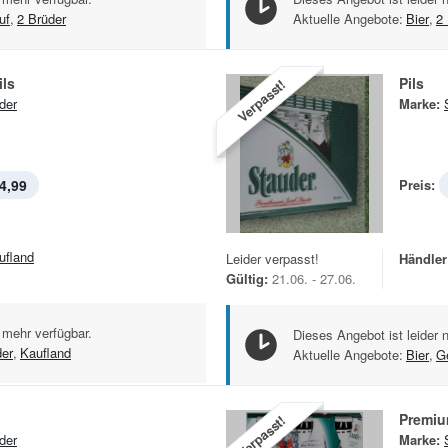
uf
,
2 Brüder
Aktuelle Angebote:
Bier
,
2
ils
Pils
Verpasst!
der
Marke:
4,99
Preis:
ufland
Leider verpasst!
Händler
Gültig:
21.06. - 27.06.
 mehr verfügbar.
Dieses Angebot ist leider 
der
,
Kaufland
Aktuelle Angebote:
Bier
,
G
Premiu
Verpasst!
der
Marke: