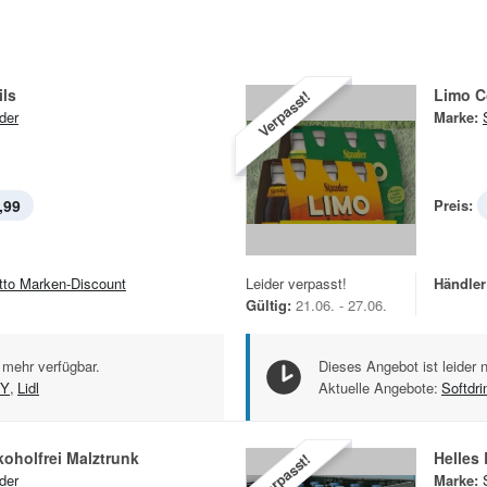
ils
Limo C
Verpasst!
der
Marke:
,99
Preis:
tto Marken-Discount
Leider verpasst!
Händler
Gültig:
21.06. - 27.06.
 mehr verfügbar.
Dieses Angebot ist leider 
Y
,
Lidl
Aktuelle Angebote:
Softdri
koholfrei Malztrunk
Helles
Verpasst!
der
Marke: