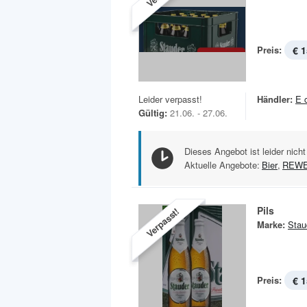
Preis:
€ 1
Leider verpasst!
Händler:
E 
Gültig:
21.06. - 27.06.
Dieses Angebot ist leider nicht
Aktuelle Angebote:
Bier
,
REW
Pils
Verpasst!
Marke:
Stau
Preis:
€ 1