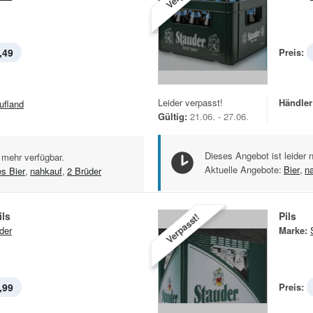
,49
Preis:
Leider verpasst!
Händler
ufland
Gültig:
21.06. - 27.06.
Dieses Angebot ist leider 
 mehr verfügbar.
Aktuelle Angebote:
Bier
,
n
es Bier
,
nahkauf
,
2 Brüder
ils
Pils
Verpasst!
der
Marke:
,99
Preis: