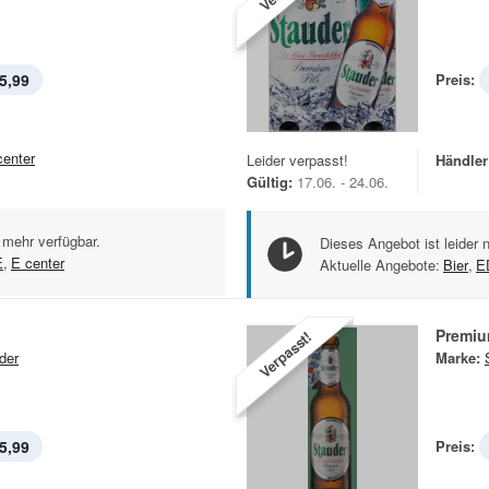
5,99
Preis:
center
Leider verpasst!
Händler
Gültig:
17.06. - 24.06.
 mehr verfügbar.
Dieses Angebot ist leider 
E
,
E center
Aktuelle Angebote:
Bier
,
E
Premiu
Verpasst!
der
Marke:
5,99
Preis: