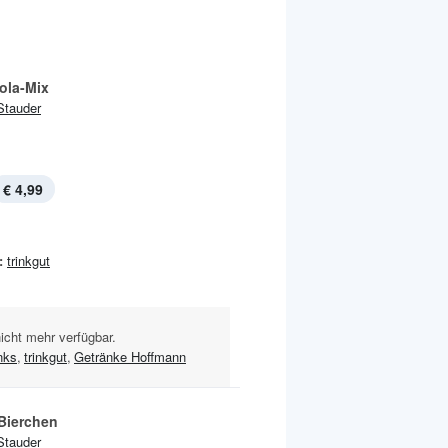
ola-Mix
Stauder
€ 4,99
:
trinkgut
nicht mehr verfügbar.
nks
,
trinkgut
,
Getränke Hoffmann
 Bierchen
Stauder