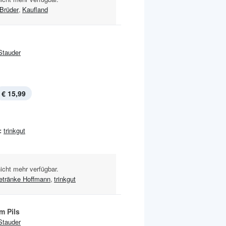
 Brüder
,
Kaufland
Stauder
€ 15,99
:
trinkgut
nicht mehr verfügbar.
etränke Hoffmann
,
trinkgut
m Pils
Stauder