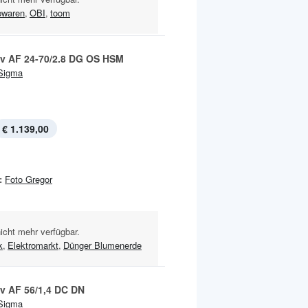
bwaren
,
OBI
,
toom
iv AF 24-70/2.8 DG OS HSM
Sigma
€ 1.139,00
:
Foto Gregor
nicht mehr verfügbar.
k
,
Elektromarkt
,
Dünger Blumenerde
iv AF 56/1,4 DC DN
Sigma