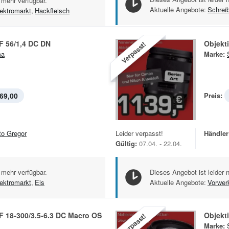
 mehr verfügbar.
Aktuelle Angebote:
Schrei
ektromarkt
,
Hackfleisch
F 56/1,4 DC DN
Objekt
Verpasst!
ma
Marke:
69,00
Preis:
to Gregor
Leider verpasst!
Händler
Gültig:
07.04. - 22.04.
 mehr verfügbar.
Dieses Angebot ist leider 
ektromarkt
,
Eis
Aktuelle Angebote:
Vorwer
F 18-300/3.5-6.3 DC Macro OS
Objekt
Verpasst!
Marke: