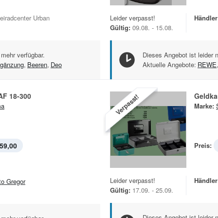
eiradcenter Urban
Leider verpasst!
Händler
Gültig:
09.08. - 15.08.
 mehr verfügbar.
Dieses Angebot ist leider 
rgänzung
,
Beeren
,
Deo
Aktuelle Angebote:
REWE
AF 18-300
Geldka
Verpasst!
ma
Marke:
59,00
Preis:
Leider verpasst!
Händler
to Gregor
Gültig:
17.09. - 25.09.
Dieses Angebot ist leider 