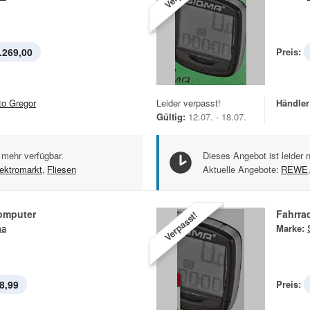
.269,00
Preis:
to Gregor
Leider verpasst!
Händler
Gültig:
12.07. - 18.07.
 mehr verfügbar.
Dieses Angebot ist leider 
ektromarkt
,
Fliesen
Aktuelle Angebote:
REWE
omputer
Fahrra
Verpasst!
ma
Marke:
8,99
Preis: