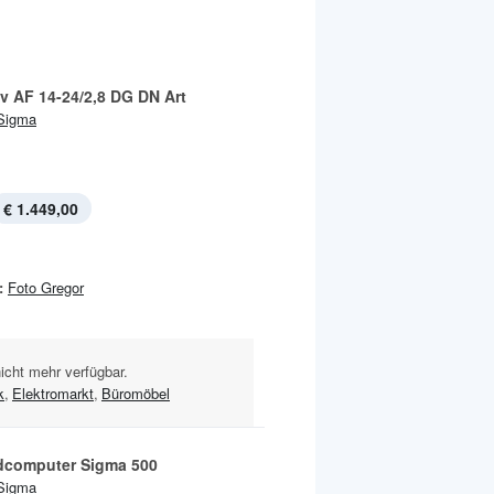
iv AF 14-24/2,8 DG DN Art
Sigma
€ 1.449,00
:
Foto Gregor
nicht mehr verfügbar.
k
,
Elektromarkt
,
Büromöbel
dcomputer Sigma 500
Sigma