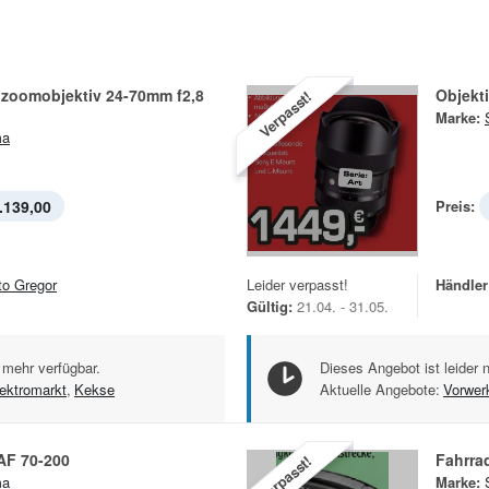
lzoomobjektiv 24-70mm f2,8
Objekt
Verpasst!
Marke:
ma
.139,00
Preis:
to Gregor
Leider verpasst!
Händler
Gültig:
21.04. - 31.05.
 mehr verfügbar.
Dieses Angebot ist leider 
ektromarkt
,
Kekse
Aktuelle Angebote:
Vorwer
AF 70-200
Fahrra
Verpasst!
ma
Marke: