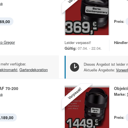
ma
69,00
Preis:
to Gregor
Leider verpasst!
Händler
Gültig:
07.04. - 22.04.
 mehr verfügbar.
Dieses Angebot ist leider 
ektromarkt
,
Gartendekoration
Aktuelle Angebote:
Vorwer
AF 70-200
Objekt
Verpasst!
ma
Marke:
.189,00
Preis: